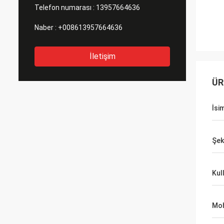
Telefon numarası :
13957664636
Naber :
+008613957664636
İletişim
ÜR
İsi
Şek
Kul
Moh