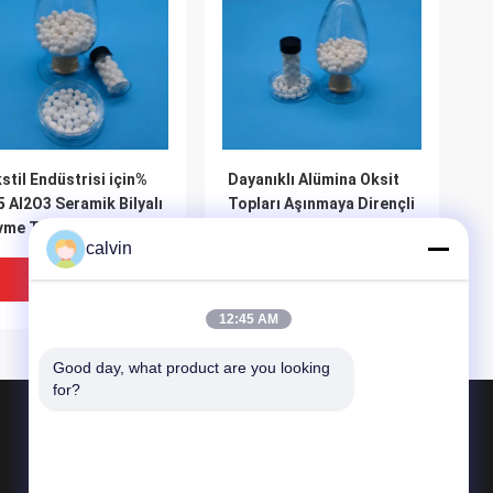
stil Endüstrisi için%
Dayanıklı Alümina Oksit
5 Al2O3 Seramik Bilyalı
Topları Aşınmaya Dirençli
me Topları 1.0mm
Seramik Bilyalı Değirmen
calvin
Medya 1.0mm
En Iyi Fiyat
En Iyi Fiyat
12:45 AM
Good day, what product are you looking 
for?
Ürünler
Seramik Kumlama Ortamı