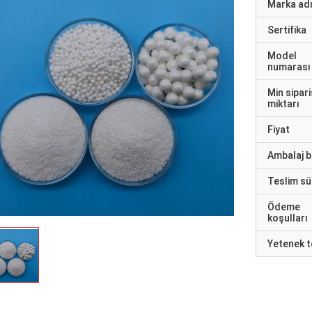
Marka ad
Sertifika
Model
numarası
Min sipari
miktarı
Fiyat
Ambalaj bi
Teslim sü
Ödeme
koşulları
Yetenek t