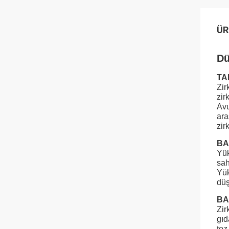
ÜR
Dü
TA
Zir
zir
Avu
ara
zir
BA
Yük
sah
Yük
düş
BA
Zir
gıd
toz