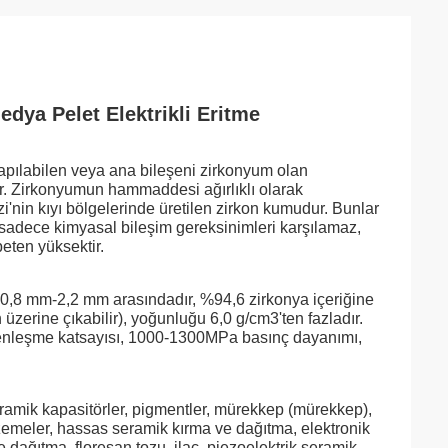
dya Pelet Elektrikli Eritme
yapılabilen veya ana bileşeni zirkonyum olan
tir. Zirkonyumun hammaddesi ağırlıklı olarak
nin kıyı bölgelerinde üretilen zirkon kumudur. Bunlar
sadece kimyasal bileşim gereksinimleri karşılamaz,
peten yüksektir.
 0,8 mm-2,2 mm arasındadır, %94,6 zirkonya içeriğine
n üzerine çıkabilir), yoğunluğu 6,0 g/cm3'ten fazladır.
 genleşme katsayısı, 1000-1300MPa basınç dayanımı,
ramik kapasitörler, pigmentler, mürekkep (mürekkep),
zemeler, hassas seramik kırma ve dağıtma, elektronik
dağıtma, floresan tozu, ilaç, piezoelektrik seramik,