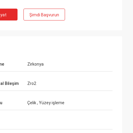
iyat
Şimdi Başvurun
me
Zirkonya
al Bileşim
Zro2
ru
Çelik , Yüzey işleme