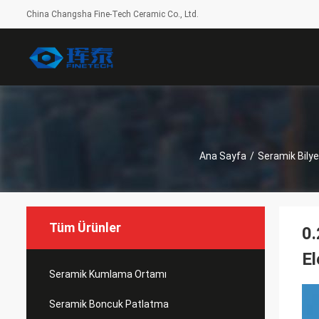
China Changsha Fine-Tech Ceramic Co., Ltd.
Ana Sayfa
/
Seramik Bily
Tüm Ürünler
0.
El
Seramik Kumlama Ortamı
Seramik Boncuk Patlatma