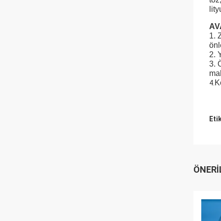
lit
AV
1. 
önl
2. 
3. 
mal
Ko
4.
Eti
ÖNERI