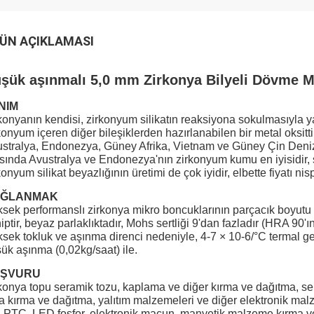
ÜN AÇIKLAMASI
şük aşınmalı 5,0 mm Zirkonya Bilyeli Dövme Me
NIM
konyanın kendisi, zirkonyum silikatın reaksiyona sokulmasıyla 
konyum içeren diğer bileşiklerden hazırlanabilen bir metal oksit
stralya, Endonezya, Güney Afrika, Vietnam ve Güney Çin Denizi'
sında Avustralya ve Endonezya'nın zirkonyum kumu en iyisidir, 
konyum silikat beyazlığının üretimi de çok iyidir, elbette fiyatı nis
ĞLANMAK
sek performanslı zirkonya mikro boncuklarının parçacık boyutu
iptir, beyaz parlaklıktadır, Mohs sertliği 9'dan fazladır (HRA 90'ı
sek tokluk ve aşınma direnci nedeniyle, 4-7 × 10-6/°C termal
ük aşınma (0,02kg/saat) ile.
ŞVURU
konya topu seramik tozu, kaplama ve diğer kırma ve dağıtma, se
a kırma ve dağıtma, yalıtım malzemeleri ve diğer elektronik mal
, PTC, LED fosfor, elektronik macun, manyetik malzeme kırma ve 