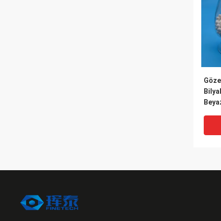
Göze
Bily
Beya
Bilyal