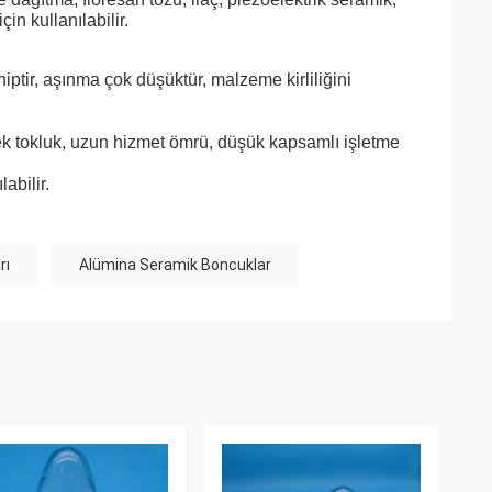
in kullanılabilir.
iptir, aşınma çok düşüktür, malzeme kirliliğini
ek tokluk, uzun hizmet ömrü, düşük kapsamlı işletme
abilir.
rı
Alümina Seramik Boncuklar