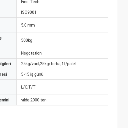
ı
Fine-Tech
ISO9001
5,0 mm
ş
500kg
Negotation
lgileri
25kg/varil,25kg/torba,1t/palet
resi
5-15 iş günü
L/C,T/T
emini
yılda 2000 ton