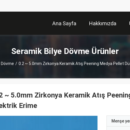
Ana Sayfa
Hakkımızda
Seramik Bilye Dövme Ürünler
e Dövme
/
0.2 ~ 5.0mm Zirkonya Keramik Atış Peening Medya Pellet Düş
2 ~ 5.0mm Zirkonya Keramik Atış Peenin
ektrik Erime
Menşe yer