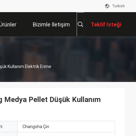
Turkish
Ürünler
Bizimle Iletişim
Teklif Isteği
Kur
ük Kullanım Elektrik Erime
g Medya Pellet Düşük Kullanım
i
Changsha Çin