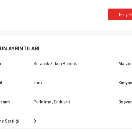
En Iyi F
ÜN AYRINTILARI
m
Seramik Zirkon Boncuk
Malze
il
kum
Kimyas
lanım
Parlatma , Endüstri
Başvu
s Sertliği
9