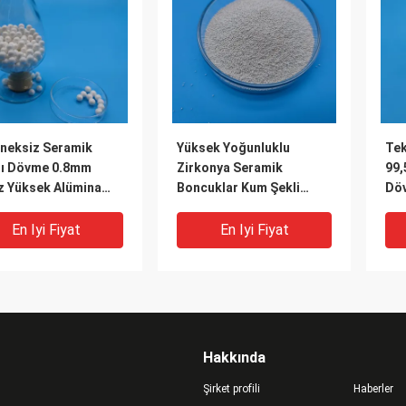
neksiz Seramik
Yüksek Yoğunluklu
Tek
alı Dövme 0.8mm
Zirkonya Seramik
99,
z Yüksek Alümina
Boncuklar Kum Şekli
Döv
ı
B170 Düşük Toz İçeriği
En Iyi Fiyat
En Iyi Fiyat
Hakkında
Şirket profili
Haberler