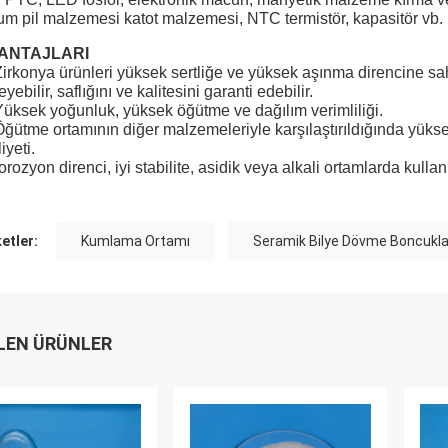
yum pil malzemesi katot malzemesi, NTC termistör, kapasitör vb. iç
ANTAJLARI
Zirkonya ürünleri yüksek sertliğe ve yüksek aşınma direncine sah
eyebilir, saflığını ve kalitesini garanti edebilir.
Yüksek yoğunluk, yüksek öğütme ve dağılım verimliliği.
Öğütme ortamının diğer malzemeleriyle karşılaştırıldığında yüks
iyeti.
rozyon direnci, iyi stabilite, asidik veya alkali ortamlarda kullanıl
ketler:
Kumlama Ortamı
Seramik Bilye Dövme Boncukla
LEN ÜRÜNLER