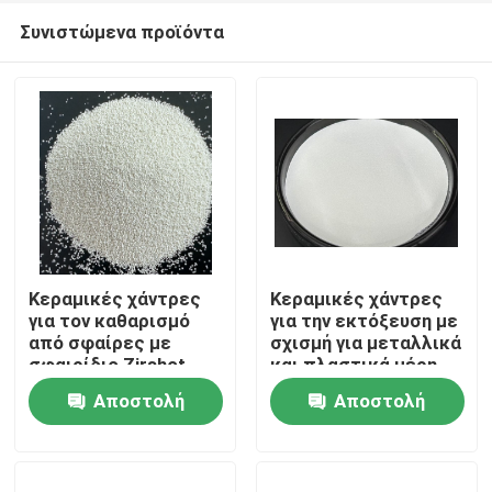
Συνιστώμενα προϊόντα
Κεραμικές χάντρες
Κεραμικές χάντρες
για τον καθαρισμό
για την εκτόξευση με
από σφαίρες με
σχισμή για μεταλλικά
Αρχική Σελίδα
σφαιρίδιο Zirshot
και πλαστικά μέρη
Αποστολή
Αποστολή
Προϊόντα
ερώτησης
ερώτησης
Σχετικά με εμάς