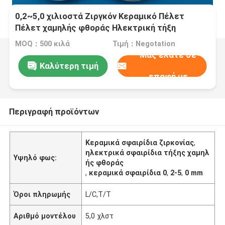
0,2~5,0 χιλιοστά Ζιργκόν Κεραμικό Πέλετ
Πέλετ χαμηλής φθοράς Ηλεκτρική τήξη
MOQ：500 κιλά
Τιμή：Negotation
Μας ελάτε σε
Καλύτερη τιμή
επαφή με
Περιγραφή προϊόντων
Κεραμικά σφαιρίδια ζιρκονίας
,
ηλεκτρικά σφαιρίδια τήξης χαμηλ
Υψηλό φως:
ής φθοράς
,
κεραμικά σφαιρίδια 0
,
2-5
,
0 mm
Όροι πληρωμής
L/C,T/T
Αριθμό μοντέλου
5,0 χλστ