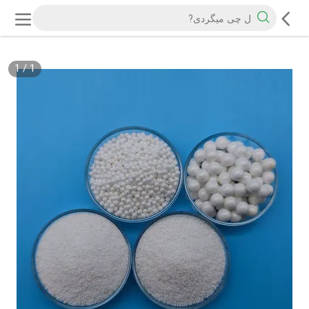
1
/
1