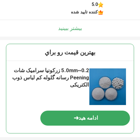
5.0
کننده تایید شده
بیشتر ببینید
بهترين قيمت رو براي
0.2~5.0mm زرکونیا سرامیک شات
Peening رسانه گلوله کم لباس ذوب
الکتریکی
ادامه هید