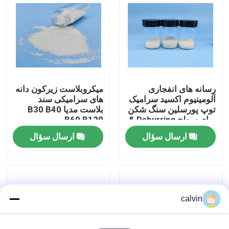
کارخانه تور
کنترل کیفیت
رسانه های انفجاری
میکروبلاست زیرکون دانه
تماس با ما
آلومینیوم اکسید سرامیک
های سرامیکی سند
توپ پورسلین سنگ شکن
بلاست مدیا B30 B40
برای سطح Deburring &
B60 B120
درخواست نقل قول
پولیش Grit 36 سفارشی
ارسال سؤال
ارسال سؤال
رسانه انفجار سرامیکی
بلست مهره سرامیکی
calvin
ساینده سرامیک بلاستینگ