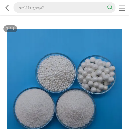
1
/
1