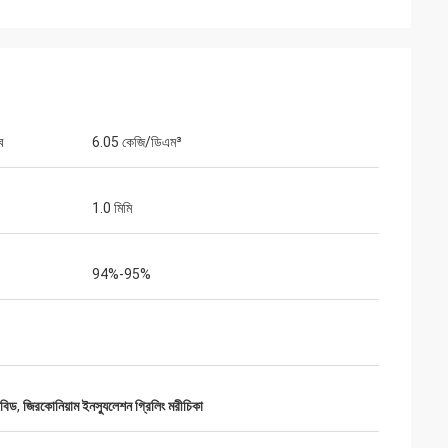
ব
6.05 কেজি/ডিএম³
1.0 মিমি
94%-95%
োবিড
,
জিরকোনিয়াম ইনস্যুলেশন গ্রিলিং মরীচিকা