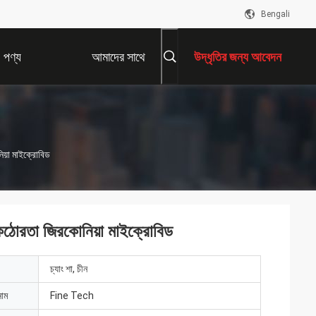
Bengali
পণ্য
আমাদের সাথে
উদ্ধৃতির জন্য আবেদন
যোগাযোগ করুন
িয়া মাইক্রোবিড
চ কঠোরতা জিরকোনিয়া মাইক্রোবিড
চ্যাং শা, চীন
নাম
Fine Tech