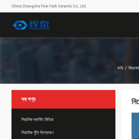
China Changsha Fine-Tech Ceramic Co., Ltd.
বাড়ি
/
জিরকোনিয
সব পণ্য
নি
সিরামিক ব্লাস্টিং মিডিয়া
সিরামিক পুঁতি বিস্ফোরণ