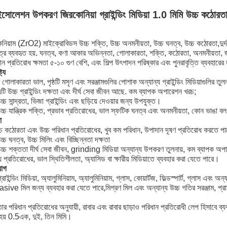
োলেশন উপকরণ জিরকোনিয়া গ্রাইন্ডিং মিডিয়া 1.0 মিমি উচ্চ কঠোরত
নিয়াম (ZrO2) মাইক্রোবিডস উচ্চ শক্তি, উচ্চ অনমনীয়তা, উচ্চ ঘনত্ব, উচ্চ কঠোরতা,দুর্দ
ত্রে ব্যবহৃত হয়. ঘনত্ব, কণা আকার অভিন্নতা, গোলাকারতা, শক্তি, কঠোরতা, অনমনীয়তা, জ
ান প্রতিরোধ ক্ষমতা ৫-১০ গুণ বেশি, এবং শিল্প উৎপাদন পরিষ্কার এবং পুনরাবৃত্তি ব্যবহারে
ট্য
গোলাকারতা ভাল, পৃষ্ঠটি মসৃণ এবং সরঞ্জামগুলির পোশাক অন্যান্য গ্রাইন্ডিং মিডিয়াগুলির তু
টি উচ্চ গ্রাইন্ডিং দক্ষতা এবং দীর্ঘ সেবা জীবন আছে. কম ব্যাপক অপারেশন খরচ;
চ্চ সান্দ্রতা, ভিজা গ্রাইন্ডিং এবং ছড়িয়ে দেওয়ার জন্য উপযুক্ত।
চ্চ যান্ত্রিক শক্তি, প্রভাব প্রতিরোধের, ভাল স্ফটিক ঘনত্ব এবং অনমনীয়তা, কোন ভাঙা বল
া
চ কঠোরতা এবং উচ্চ পরিধান প্রতিরোধের, খুব কম পরিধান, উপাদান দূষণ প্রতিরোধ করতে পারে
চ্চ ঘনত্ব, উচ্চ মিলিং এবং বিচ্ছিন্নতা দক্ষতা
চ্চ শক্ততা দীর্ঘ সেবা জীবন, grinding মিডিয়া অন্যান্য উপকরণ তুলনায়, কম ব্যাপক অ
য় প্রতিরোধের, ভাল স্থিতিশীলতা, অ্যাসিড বা ক্ষারীয় মিডিয়াতে ব্যবহার করা যেতে পারে।
়োগ
্রাইন্ডিং মিডিয়া, অ্যালুমিনিয়াম, অ্যালুমিনিয়াম, গ্লাস, কোয়ার্টজ, ফিল্ডস্পার্ট, গ্লাস এ
sive মিল জন্য ব্যবহার করা যেতে পারে,মিশ্রণ মিল এবং অন্যান্য উচ্চ গতির সরঞ্জাম, প্রায
।
ার পরিধান প্রতিরোধের অনুযায়ী, রাবার এবং রাবার ছাড়াও পরিধান প্রতিরোধী লেপ হিসাবে ব
হয় 0.5এক, দুই, তিন মিমি।