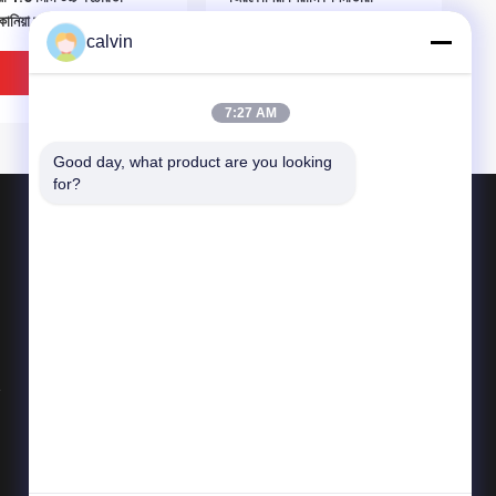
োনিয়া মাইক্রোবিড
ISO9001 অনুমোদিত
calvin
ভালো দাম
ভালো দাম
7:27 AM
Good day, what product are you looking 
for?
পণ্য
সিরামিক ব্লাস্টিং মিডিয়া
সিরামিক পুঁতি বিস্ফোরণ
সিরামিক বিস্ফোরণ ঘষিয়া তুলিয়া ফেলিতে সক্ষম
তা জন্য স্পষ্টতা Zirconia
B40 জিরকোনিয়া বল মিল গ্রাইন্ডিং
সব ধরনের
ল মিডিয়া 5.0mm উচ্চ ঘনত্ব
মিডিয়া 3.85g/Cm3 ভাল গোলাকার
সাথে উচ্চ কঠোরতা
ভালো দাম
ভালো দাম