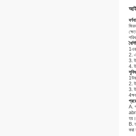
আইস
বর্ণনা
জিরক
ক্ষে
পরিধ
বৈশিষ্
1এর 
2. এ
3. উ
4. উ
সুবিধ
1উচ্
2. উ
3. উ
4ক্ষ
প্রয
A. গ
abra
হয়
B. ত
করা 