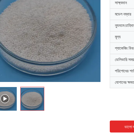
সাক্ষ্যদান
মডেল নম্বার
ন্যূনতম চাহিদ
মূল্য
প্যাকেজিং বিব
ডেলিভারি সময়
পরিশোধের শর্ত
যোগানের ক্ষমত
ভালো দ