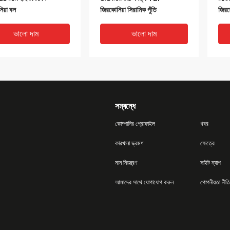
িয়া বল
জিরকোনিয়া সিরামিক পুঁতি
জিরক
ভালো দাম
ভালো দাম
সম্বন্ধে
কোম্পানির প্রোফাইল
খবর
কারখানা ভ্রমণ
ক্ষেত্রে
মান নিয়ন্ত্রণ
সাইট ম্যাপ
তিক গলনের জন্য 0.40-0.60
নির্মাণ সামগ্রীর জন্য 6.05kg/Dm3
মসৃণ
আমাদের সাথে যোগাযোগ করুন
গোপনীয়তা নীতি
লাকার জিরকোনিয়া গ্রাইন্ডিং
জিরকোনিয়া পলিশিং বল 10 মিমি
নাকা
 বল
ভালো দাম
ভালো দাম