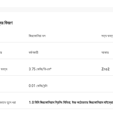
যের বিবরণ
জিরকোনিয়া বল
সত্য ঘনত্
ার
ঘর্ষণকারী
আকার
ক ঘনত্ব
3.75 কেজি/ডিএম³
Zro2
0.01 কেজি/ঘন্টা
ষভাবে তুলে ধরা
1.0 মিমি জিরকোনিয়াম গ্রিলিং মিডিয়া
,
উচ্চ কঠোরতার জিরকোনিয়াম মাইক্র