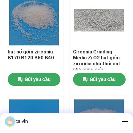
Tham quan nhà máy
Kiểm soát chất lượng
hạt nổ gốm zirconia
Circonia Grinding
Liên hệ chúng tôi
B170 B120 B60 B40
Media ZrO2 hạt gốm
zirconia cho thổi cát
nhà cung cấp
Yêu cầu báo giá
Gửi yêu cầu
Gửi yêu cầu
Phương tiện nổ gốm
nổ hạt gốm
calvin
Gốm nổ mài mòn