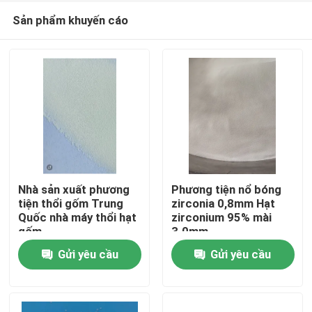
Sản phẩm khuyến cáo
Nhà sản xuất phương
Phương tiện nổ bóng
tiện thổi gốm Trung
zirconia 0,8mm Hạt
Quốc nhà máy thổi hạt
zirconium 95% mài
Nhà
gốm
3.0mm
Gửi yêu cầu
Gửi yêu cầu
Sản phẩm
Về chúng tôi