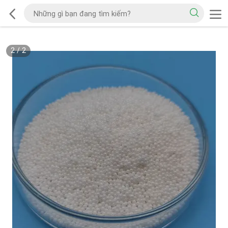
2
/
2