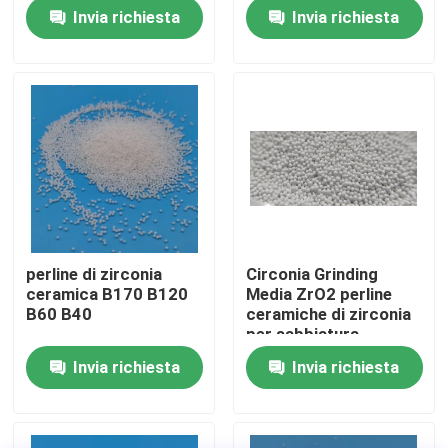
per lo spruzzo in
Invia richiesta
Invia richiesta
ceramica
Fatory Tour
Controllo di qualità
Contattaci
Richiedere un preventivo
perline di zirconia
Circonia Grinding
ceramica B170 B120
Media ZrO2 perline
Media di brillamento ceramici
B60 B40
ceramiche di zirconia
per sabbiatura
fornitore
Invia richiesta
Invia richiesta
Brillamento ceramico della perla
Abrasivo di brillamento ceramico