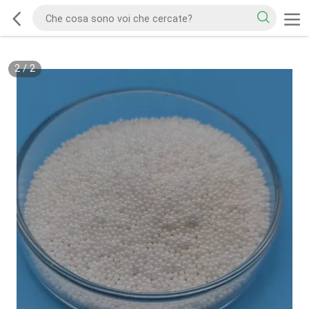
2
/
2