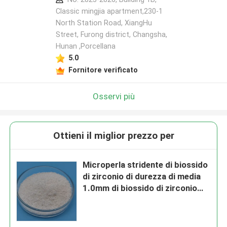
Classic mingjia apartment,230-1
North Station Road, XiangHu
Street, Furong district, Changsha,
Hunan ,Porcellana
5.0
Fornitore verificato
Osservi più
Ottieni il miglior prezzo per
Microperla stridente di biossido
di zirconio di durezza di media
1.0mm di biossido di zirconio
dei materiali di isolamento alta