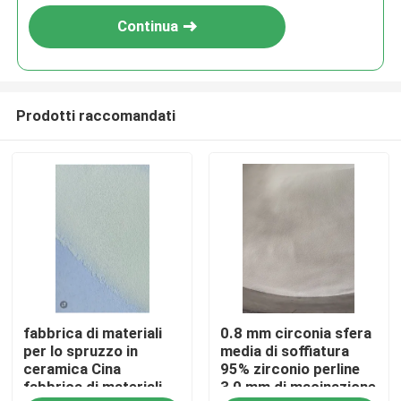
Continua
Prodotti raccomandati
Casa
fabbrica di materiali
0.8 mm circonia sfera
Prodotti
per lo spruzzo in
media di soffiatura
ceramica Cina
95% zirconio perline
fabbrica di materiali
3,0 mm di macinazione
Chi siamo