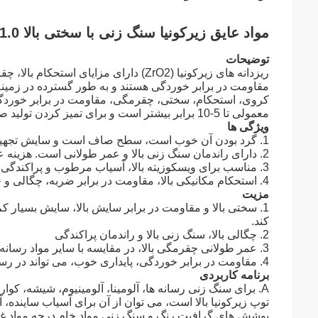
مواد عایق زیرکونیا سنگ زنی با سختی بالا 1.0 میلی متر
توضیحات
ریزدانه های زیرکونیا (ZrO2) دارای مزایا
مقاومت در برابر خوردگی هستند و به طور گسترده در زمینه 
کروی، استحکام، سختی، چقرمگی، مقاومت در برابر خورد
معمولی تا 5-10 برابر بیشتر است و برای تمیز کردن تولید صنعتی و استفاده مکرر مناسب است.
ویژگی ها
1. گرد بودن آن خوب است، سطح صاف است و سایش تجهیزات کمتر از سایر رسانه های سنگ زنی است.
2. دارای راندمان سنگ زنی بالا و عمر طولانی است. هزینه عملیات جامع کم؛
3. مناسب برای ویسکوزیته بالا، آسیاب مرطوب و پراکندگی.
4. استحکام مکانیکی بالا، مقاومت در برابر ضربه، چگالی و چقرمگی کریستال خوب، بدون پدیده توپ شکسته.
مزیت
1. سختی بالا و مقاومت در برابر سایش بالا، سایش بسیار ک
کند.
2. چگالی بالا، سنگ زنی بالا و راندمان پراکندگی
3. عمر طولانی چقرمگی بالا، در مقایسه با سایر مواد رسانه های سنگ زنی، هزینه عملیات جامع کم.
4. مقاومت در برابر خوردگی، پایداری خوب، می تواند در رسانه های اسیدی یا قلیایی استفاده شود.
برنامه کاربردی
A. برای سنگ زنی رسانه ها، آلومینا، آلومینیوم، شیشه، کو
توپ زیرکونیا بالا است، می توان از آن برای آسیاب ساینده،
پوشش های گرافیت رنگ و سنگ زنی مواد خام درجه مواد غذ