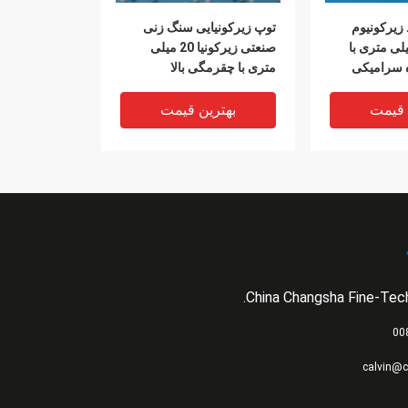
زیرکونیوم
توپ زیرکونیایی سنگ زنی
کات 0.8 میلی متری با
صنعتی زیرکونیا 20 میلی
ه سرامیکی
متری با چقرمگی بالا
 قیمت
بهترین قیمت
China Changsha Fine-Tech
زیرکونیا
توپ رسانه ای سنگ زنی
calvin@c
6.05kg/Dm3 10mm برای
کروی زیرکونیایی 0.40-0.60
ی
میلی متری برای ذوب