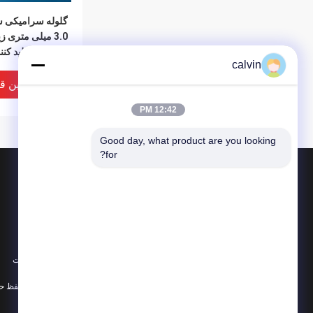
3.0 میلی متری ز
سرامیک تولید کنند
calvin
شده ISO9001
بهترین ق
12:42 PM
Good day, what product are you looking 
for?
محصولات
در باره
رسانه انفجار سرامیکی
اخبار
بلست مهره سرامیکی
موارد
ساینده سرامیک بلاستینگ
نقشه سایت
رسانه آسیاب گلوله
همه دسته بندی ها
B40 3.85 گ
مکعب سختی بالا 