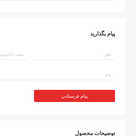
پیام بگذارید
پیام فرستادن
توضیحات محصول