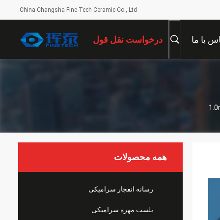
China Changsha Fine-Tech Ceramic Co., Ltd.
س با ما
درخواست نقل قول
همه محصولات
رسانه انفجار سرامیکی
بلست مهره سرامیکی