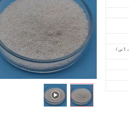
25 کیلوگرم / بشکه، 25 کیلوگرم / کیسه، 1 تن /