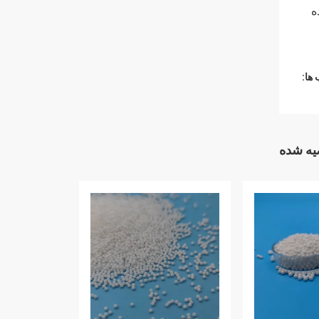
ه
ها:
ه شده