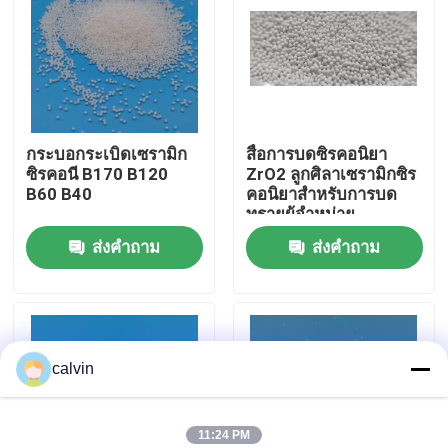
ทัวร์โรงงาน
ควบคุมคุณภาพ
กระบอกระเบิดเซรามิก
สื่อการบดซิรคอนิยา
ซิรคอนี B170 B120
ZrO2 ลูกศิลาเซรามิกซิร
ติดต่อเรา
B60 B40
คอนิยาสําหรับการบด
ทรายผู้จําหน่าย
ส่งคำถาม
ส่งคำถาม
ขออ้าง
สื่อการพ่นเซรามิก
calvin
การพ่นลูกปัดเซรามิก
สารกัดกร่อนเซรามิก
11:24 PM