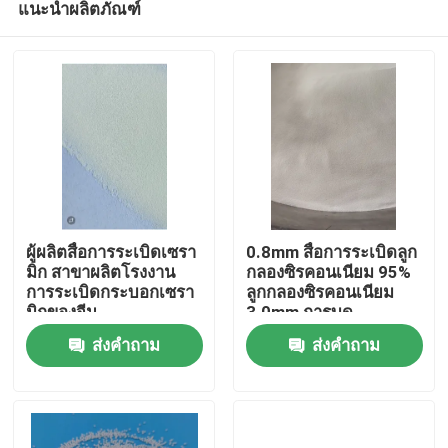
แนะนำผลิตภัณฑ์
ผู้ผลิตสื่อการระเบิดเซรา
0.8mm สื่อการระเบิดลูก
มิก สาขาผลิตโรงงาน
กลองซิรคอนเนียม 95%
การระเบิดกระบอกเซรา
ลูกกลองซิรคอนเนียม
มิกของจีน
3.0mm การบด
บ้าน
ส่งคำถาม
ส่งคำถาม
ผลิตภัณฑ์
เกี่ยวกับเรา