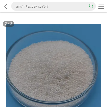
2
/
2