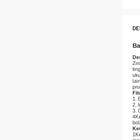
DE
Ba
Des
Zir
tin
uku
lai
pro
Fit
1. 
2. 
3. 
4Ke
bol
Ke
1Ke