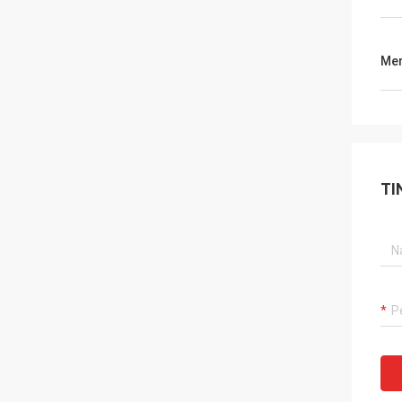
Men
TI