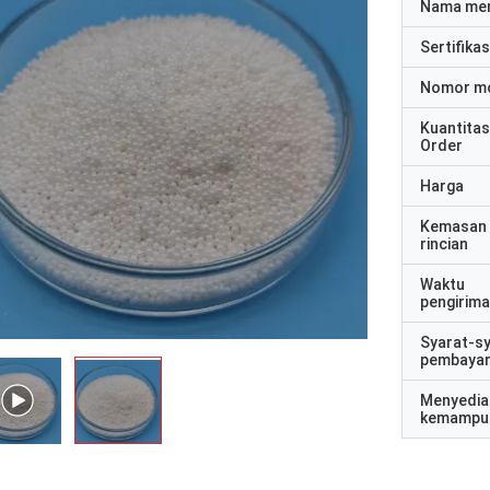
Nama me
Sertifikas
Nomor m
Kuantitas
Order
Harga
Kemasan
rincian
Waktu
pengirim
Syarat-s
pembaya
Menyedia
kemampu