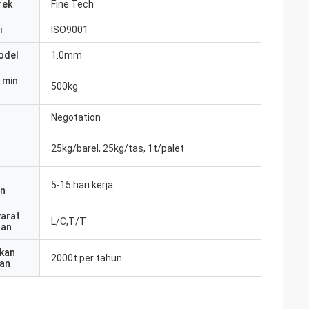
rek
Fine Tech
i
ISO9001
odel
1.0mm
 min
500kg
Negotation
25kg/barel, 25kg/tas, 1t/palet
5-15 hari kerja
an
yarat
L/C,T/T
ran
kan
2000t per tahun
an