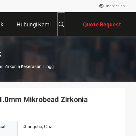
Indonesian
uk
Hubungi Kami
Quote Request
Suatu
k
ad Zirkonia Kekerasan Tinggi
a 1.0mm Mikrobead Zirkonia
sal
Changsha, Cina