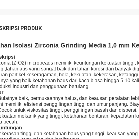
SKRIPSI PRODUK
han Isolasi Zirconia Grinding Media 1,0 mm K
kripsi
conia (ZrO2) microbeads memiliki keuntungan kekuatan tinggi, 
ggi,tahan aus yang sangat baik dan tahan korosi dan banyak d
ran partikel keseragaman, bola, kekuatan, kekerasan, ketangg
nnya yang baik,ketahanan haus dari kaca biasa hingga 5-10 kal
duksi industri dan penggunaan berulang.
ur
Bulatnya baik, permukaannya halus, dan keausan peralatan lebi
Ini memiliki efisiensi penggilingan tinggi dan umur panjang. Bi
Cocok untuk viskositas tinggi, penggilingan basah dan dispersi.
kuatan mekanik yang tinggi, ketahanan benturan, kepadatan kr
a pecah;
untungan
kerasan tinggi dan ketahanan haus yang tinggi, keausan yang