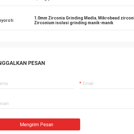
1.0mm Zirconia Grinding Media
,
Mikrobead zirconi
yoroti
Zirconium isolasi grinding manik-manik
NGGALKAN PESAN
Mengirim Pesan