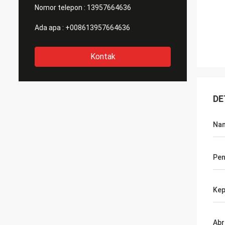
Nomor telepon :
13957664636
Ada apa :
+008613957664636
Kontak
DE
Na
Pe
Kep
Abr