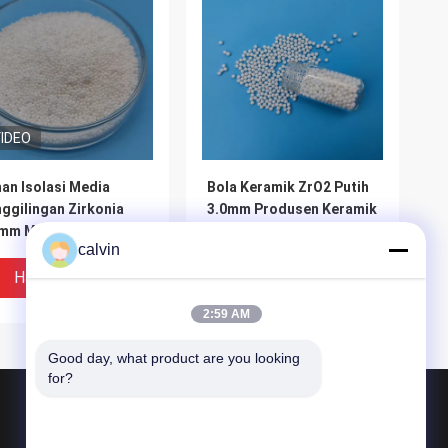
IDEO
an Isolasi Media
Bola Keramik ZrO2 Putih
ggilingan Zirkonia
3.0mm Produsen Keramik
0mm Mikrobead
Zirkonia ISO9001
calvin
konia Kekerasan
Disetujui
ggi
Harga Terbaik
Harga Terbaik
2:59 AM
Good day, what product are you looking 
for?
Produk