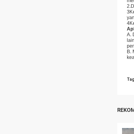
mem
2.D
3Ke
yan
4Ke
Apl
A. 
lai
pen
B. 
kea
Tag
REKOM