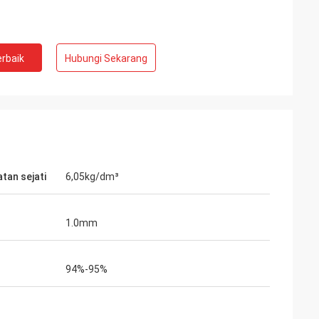
rbaik
Hubungi Sekarang
tan sejati
6,05kg/dm³
1.0mm
94%-95%