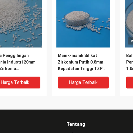
V
a Penggilingan
Manik-manik Silikat
Bah
onia Industri 20mm
Zirkonium Putih 0.8mm
Pen
Zirkonia
Kepadatan Tinggi TZP
1.
ngguhan Tinggi
Manik Keramik Zirkonia
Zir
Tin
Harga Terbaik
Harga Terbaik
Tentang