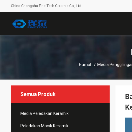
China Changsha Fine-Tech Ceramic Co., Ltd.
Rumah
/
Media Penggilinga
Semua Produk
Ba
Ke
Media Peledakan Keramik
Peledakan Manik Keramik