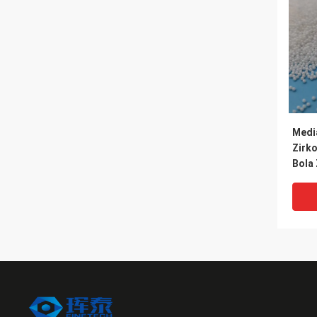
Medi
Zirk
Bola 
Keta