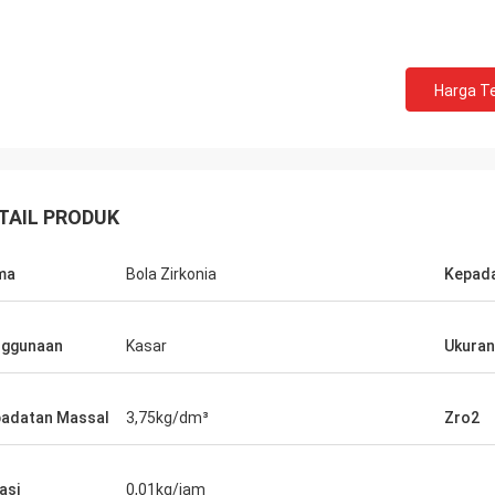
Harga Te
TAIL PRODUK
ma
Bola Zirkonia
Kepada
nggunaan
Kasar
Ukuran
adatan Massal
3,75kg/dm³
Zro2
asi
0,01kg/jam