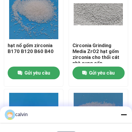
Tham quan nhà máy
Kiểm soát chất lượng
hạt nổ gốm zirconia
Circonia Grinding
B170 B120 B60 B40
Media ZrO2 hạt gốm
Liên hệ chúng tôi
zirconia cho thổi cát
nhà cung cấp
Gửi yêu cầu
Gửi yêu cầu
Yêu cầu báo giá
Phương tiện nổ gốm
nổ hạt gốm
calvin
Gốm nổ mài mòn