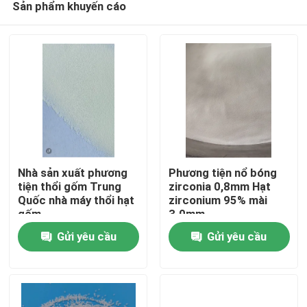
Sản phẩm khuyến cáo
Nhà sản xuất phương
Phương tiện nổ bóng
tiện thổi gốm Trung
zirconia 0,8mm Hạt
Quốc nhà máy thổi hạt
zirconium 95% mài
gốm
3.0mm
Nhà
Gửi yêu cầu
Gửi yêu cầu
Sản phẩm
Về chúng tôi