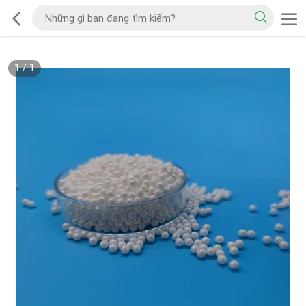
1
/
1