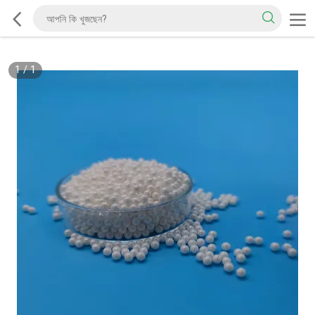
1
/
1