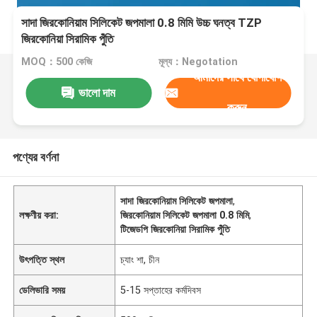
সাদা জিরকোনিয়াম সিলিকেট জপমালা 0.8 মিমি উচ্চ ঘনত্ব TZP
জিরকোনিয়া সিরামিক পুঁতি
MOQ：500 কেজি
মূল্য：Negotation
আমাদের সাথে যোগাযোগ
ভালো দাম
করুন
পণ্যের বর্ণনা
সাদা জিরকোনিয়াম সিলিকেট জপমালা
,
লক্ষণীয় করা:
জিরকোনিয়াম সিলিকেট জপমালা 0.8 মিমি
,
টিজেডপি জিরকোনিয়া সিরামিক পুঁতি
উৎপত্তি স্থল
চ্যাং শা, চীন
ডেলিভারি সময়
5-15 সপ্তাহের কর্মদিবস