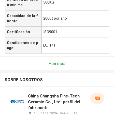
500KG
n mínima
Capacidad de la f
2000t por año
uente
Certificación
ISO9001
Condiciones de p
LC, T/T
ago
Vea más
SOBRE NOSOTROS
China Changsha Fine-Tech
Ceramic Co., Ltd. perfil del
fabricante
No. 2823-2826, Building 1B,