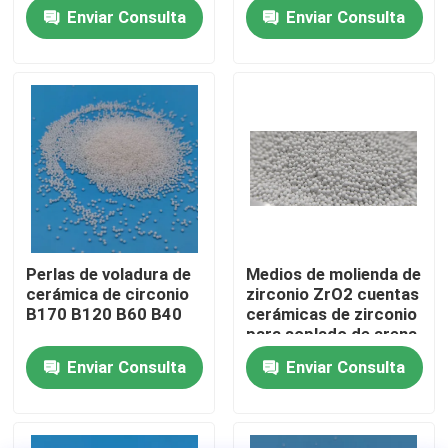
cerámicas
Enviar Consulta
Enviar Consulta
Visita a la fábrica
Control de Calidad
Contacto
Solicitar una cotización
Perlas de voladura de
Medios de molienda de
cerámica de circonio
zirconio ZrO2 cuentas
Medios de voladura de cerámica
B170 B120 B60 B40
cerámicas de zirconio
para soplado de arena
proveedor
Enviar Consulta
Enviar Consulta
Voladura de cerámica de la gota
Abrasivo de voladura de cerámica