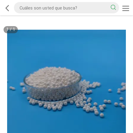
1
/
1