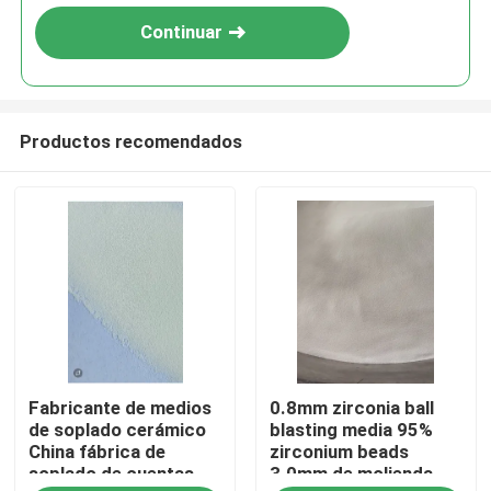
Continuar
Productos recomendados
Inicio
Fabricante de medios
0.8mm zirconia ball
Productos
de soplado cerámico
blasting media 95%
China fábrica de
zirconium beads
soplado de cuentas
3.0mm de molienda
Sobre nosotros