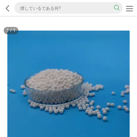
1
/
1