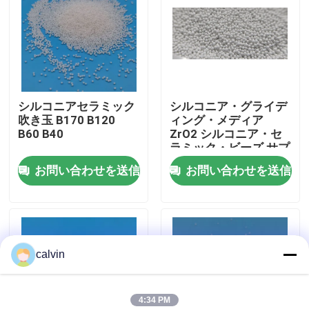
会社案内
品質管理
シルコニアセラミック
シルコニア・グライデ
吹き玉 B170 B120
ィング・メディア
お問い合わせ
B60 B40
ZrO2 シルコニア・セ
ラミック・ビーズ サプ
ライヤー
お問い合わせを送信
お問い合わせを送信
見積依頼
陶磁器の発破媒体
calvin
陶磁器のビードの発破
陶磁器の発破研摩剤
4:34 PM