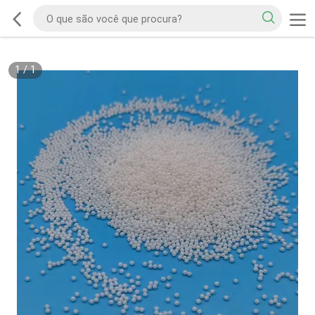
1
/
1