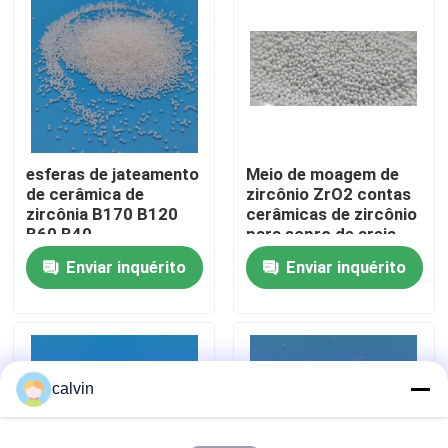
Fábrica
Controle de Qualidade
esferas de jateamento
Meio de moagem de
Fale Conosco
de cerâmica de
zircônio ZrO2 contas
zircônia B170 B120
cerâmicas de zircônio
B60 B40
para sopro de areia
Pedir um orçamento
fornecedor
Enviar inquérito
Enviar inquérito
Meios de sopro cerâmicos
Sopro cerâmico do grânulo
calvin
Abrasivo de sopro cerâmico