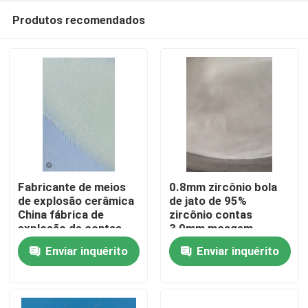
Produtos recomendados
Fabricante de meios
0.8mm zircônio bola
de explosão cerâmica
de jato de 95%
China fábrica de
zircônio contas
Casa
explosão de contas
3,0mm moagem
cerâmicas
Enviar inquérito
Enviar inquérito
Produtos
Quem Somos