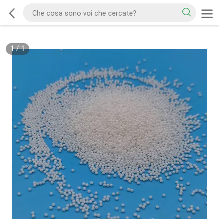
1
/
1