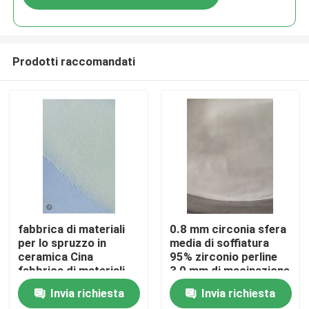
Prodotti raccomandati
Casa
fabbrica di materiali
0.8 mm circonia sfera
per lo spruzzo in
media di soffiatura
ceramica Cina
95% zirconio perline
Prodotti
fabbrica di materiali
3,0 mm di macinazione
per lo spruzzo in
Invia richiesta
Invia richiesta
ceramica
Chi siamo