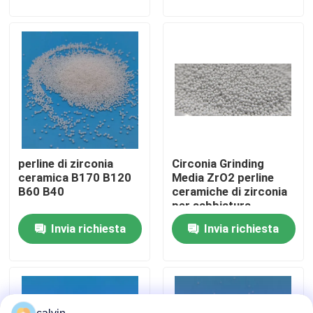
Fatory Tour
Controllo di qualità
Contattaci
perline di zirconia
Circonia Grinding
Richiedere un preventivo
ceramica B170 B120
Media ZrO2 perline
B60 B40
ceramiche di zirconia
per sabbiatura
Media di brillamento ceramici
fornitore
Invia richiesta
Invia richiesta
Brillamento ceramico della perla
Abrasivo di brillamento ceramico