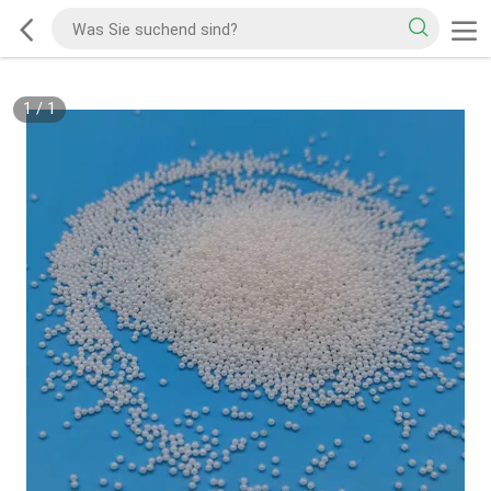
1
/
1