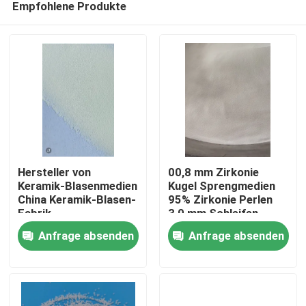
Empfohlene Produkte
Hersteller von
00,8 mm Zirkonie
Keramik-Blasenmedien
Kugel Sprengmedien
China Keramik-Blasen-
95% Zirkonie Perlen
Fabrik
3,0 mm Schleifen
Startseite
Anfrage absenden
Anfrage absenden
Produkte
Über uns