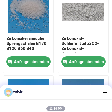
Fabrik Tour
Qualitätskontrolle
Zirkoniakeramische
Zirkonoxid-
Sprengschalen B170
Schleifmittel ZrO2-
Kontakt
B120 B60 B40
Zirkonoxid-
Keramikperlen zum
Sandstrahlen
Anfrage absenden
Anfrage absenden
Referenzen
Lieferant
Keramische startende Medien
calvin
Keramisches Perlen-Starten
Keramisches startendes Scheuermittel
11:16 PM