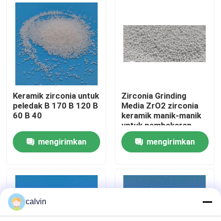
Wisata pabrik
Kontrol kualitas
Hubungi kami
Keramik zirconia untuk
Zirconia Grinding
peledak B 170 B 120 B
Media ZrO2 zirconia
60 B 40
keramik manik-manik
Quote request suatu
untuk pembakaran
pasir pemasok
mengirimkan
mengirimkan
Media Peledakan Keramik
permintaan
permintaan
Peledakan Manik Keramik
calvin
Abrasif Peledakan Keramik