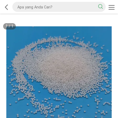
1
/
1