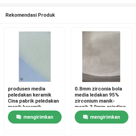
Rekomendasi Produk
produsen media
0.8mm zirconia bola
peledakan keramik
media ledakan 95%
Rumah
Cina pabrik peledakan
zirconium manik-
manik keramik
manik 3,0mm grinding
Produk
mengirimkan
mengirimkan
permintaan
permintaan
Tentang kita