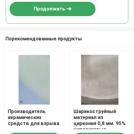
Продолжать
Порекомендованные продукты
Главная страница
Производитель
Шарикоструйный
Продукция
керамических
материал из
средств для взрыва
циркония 0,8 мм. 95%
циркониевые
О Компании