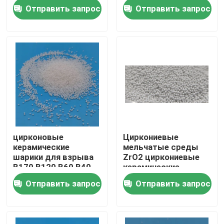
шарики. Шлифование
Отправить запрос
Отправить запрос
3,0 мм.
Наша фабрика
контроль качества
контактные данные
Отправить запрос
цирконовые
Циркониевые
керамические
мельчатые среды
Керамические взрывая средства массовой информ
шарики для взрыва
ZrO2 циркониевые
B170 B120 B60 B40
керамические
шарики для
Отправить запрос
Отправить запрос
Керамический взрывать шарика
пескоструйщиков
поставщик
Керамический взрывая абразив