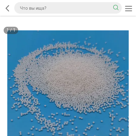
1
/
1