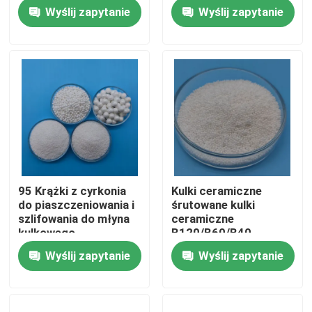
ceramiczne z tlenku
Zirkonium Silikatowe
Wyślij zapytanie
Wyślij zapytanie
cyrkonu
koraliki
Wycieczka po fabryce
Kontrola jakości
Skontaktuj się z nami
Poprosić o wycenę
95 Krążki z cyrkonia
Kulki ceramiczne
do piaszczeniowania i
śrutowane kulki
Ceramiczne środki do piaskowania
szlifowania do młyna
ceramiczne
kulkowego
B120/B60/B40
planetarnego
Wyślij zapytanie
Wyślij zapytanie
Ceramiczne kulki do piaskowania
Ceramiczne ścierniwo do piaskowania