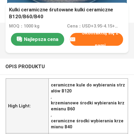
Kulki ceramiczne śrutowane kulki ceramiczne
B120/B60/B40
MOQ：1000 kg
Cena：USD+3.95-4.15+Kg
Skontaktuj się z
Najlepsza cena
nami
OPIS PRODUKTU
ceramiczne kule do wybierania strz
ałów B120
,
krzemianowe środki wybierania krz
High Light:
emianu B60
,
ceramiczne środki wybierania krze
mianu B40