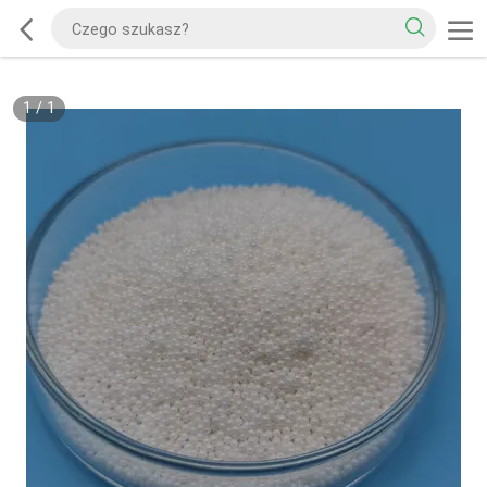
1
/
1