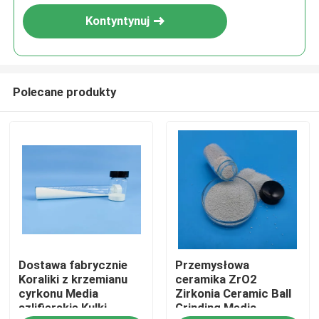
Kontyntynuj
Polecane produkty
Dom
Dostawa fabrycznie
Przemysłowa
Produkty
Koraliki z krzemianu
ceramika ZrO2
cyrkonu Media
Zirkonia Ceramic Ball
szlifierskie Kulki
Grinding Media
O nas