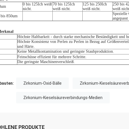
0 bis 125
Ich weiß
70 bis 125
Ich
125 bis 250
Ich
250 bis 4
3um
nicht.
weiß nicht.
weiß nicht.
weiß nich
Spezielle
 bis 850um
angepasst
Merkmal
Höchste Haltbarkeit - durch starke mechanische Beständigkeit und h
Höchste Konsistenz von Perlen zu Perlen in Bezug auf Größenverte
.
und Härte
Keine Metallkontamination und geringste Staubproduktion.
.
Feinschüsse effizient für mehrere Schritte
Die geringste Maschinenverschleiß.
auten:
Zirkonium-Oxid-Bälle
Zirkonium-Kieselsäurever
Zirkonium-Kieselsäureverbindungs-Medien
HLENE PRODUKTE