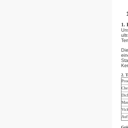
1.
Uns
ult
Tem
Die
ein
Sta
Ke
2. 
Pro
Che
Dic
Mas
Vic
Auf
Grö