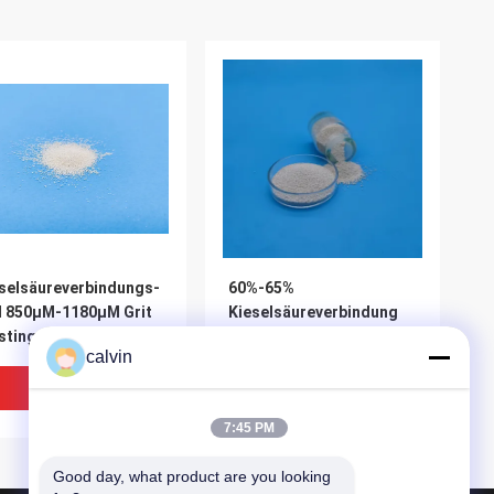
selsäureverbindungs-
60%-65%
l 850μM-1180μM Grit
Kieselsäureverbindung
sting Media For
des Zirkonium-ZrO2
calvin
top Shell des
abschleifendes Z425 mit
konium-Z850
starker
Bestpreis
Bestpreis
Chemikalienbeständigkeit
7:45 PM
Good day, what product are you looking 