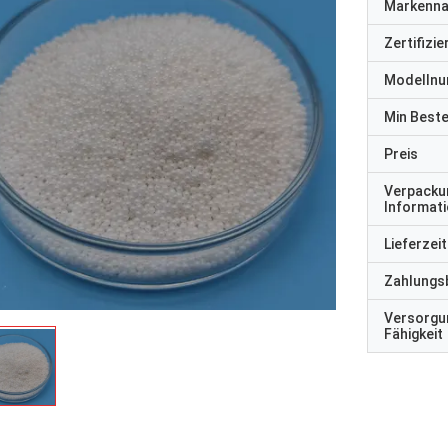
Markenn
Zertifizi
Modelln
Min Best
Preis
Verpacku
Informat
Lieferzeit
Zahlungs
Versorgu
Fähigkeit