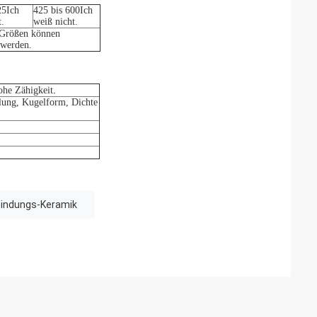
25
Ich
425 bis 600
Ich
t.
weiß nicht.
 Größen können
 werden.
.
ohe Zähigkeit
ilung, Kugelform, Dichte
bindungs-Keramik