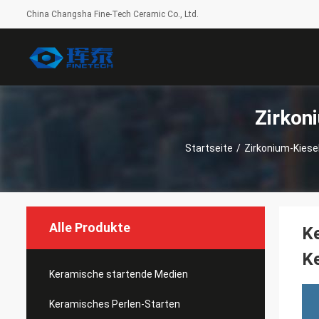
China Changsha Fine-Tech Ceramic Co., Ltd.
Zirkon
Startseite
/
Zirkonium-Kiese
Alle Produkte
Ke
K
Keramische startende Medien
Keramisches Perlen-Starten