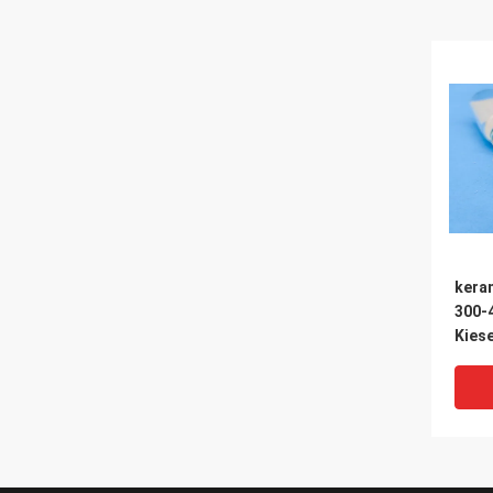
kera
300-
Kies
Ball-
Teile