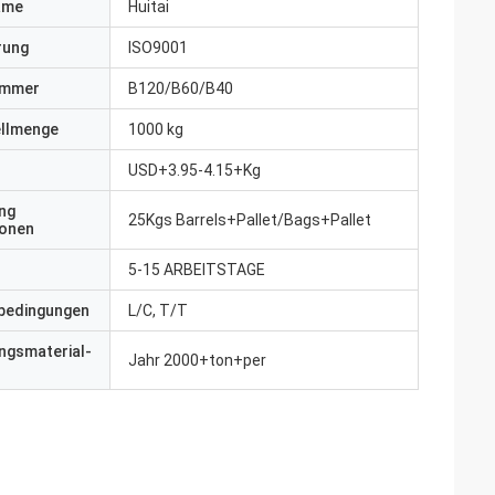
ame
Huitai
erung
ISO9001
ummer
B120/B60/B40
ellmenge
1000 kg
USD+3.95-4.15+Kg
ng
25Kgs Barrels+Pallet/Bags+Pallet
ionen
5-15 ARBEITSTAGE
bedingungen
L/C, T/T
ngsmaterial-
Jahr 2000+ton+per