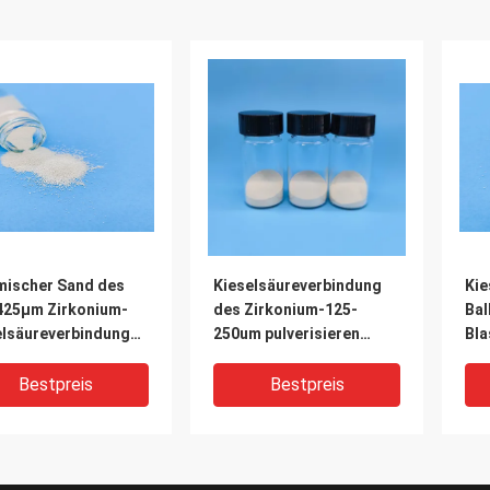
mischer Sand des
Kieselsäureverbindung
Kie
425μm Zirkonium-
des Zirkonium-125-
Bal
elsäureverbindungs-
250um pulverisieren
Bla
Z300 für Luftfahrt-
3.85g/Cm3 B60 elektrisch
Lap
flüssig
Zir
Bestpreis
Bestpreis