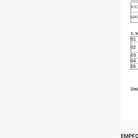
0-6
600
3. 
01
02
03
04
05
Umb
EMPFO