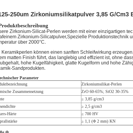
125-250um Zirkoniumsilikatpulver 3,85 G/Cm3 
 Produktbeschreibung
ere Zirkonium-Silicat-Perlen werden mit einer einzigartigen t
rafeinem Zirkonium-Silicatpulver,Spezielle Produktionstechni
peratur über 2000°C.
 Keramikperlen können einen sanften Schleifwirkung erzeugen,
em matten Finish führt, das langlebig und effizient ist, ohne das
ubgehalt, hohe Kugelfähigkeit, glatte Kugelform und hohe Zähi
ramik-Sandprodukten.
Technischer Parameter
duktbezeichnung
Zirkoniumsilikat-Perlen
mische Zusammensetzung
ZrO 60-65%; SiO2 30-35%
hte
≥ 3,85 g/cm3
sendichte
≥ 2,5 g/cm3
kers-Härte
≥ 700 HV
prallstärke
≥ 1,1 (Φ 2 mm) KN
ße Φ