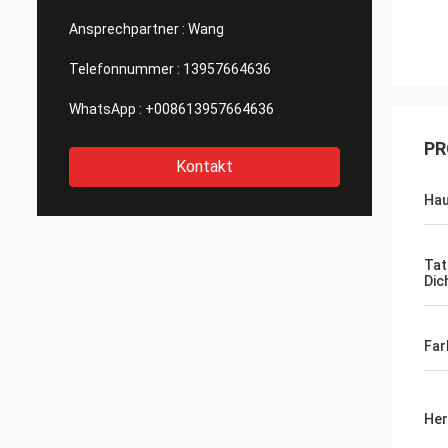
Ansprechpartner :
Wang
Telefonnummer :
13957664636
WhatsApp :
+008613957664636
PR
Kontakt
Hau
Tat
Dic
Far
Her