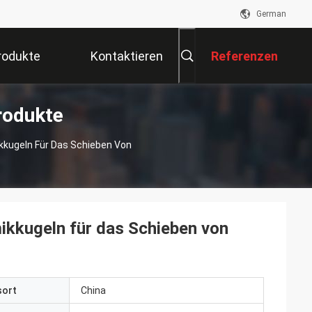
German
rodukte
Kontaktieren
Referenzen
rodukte
Sie Uns
kkugeln Für Das Schieben Von
ikkugeln für das Schieben von
sort
China