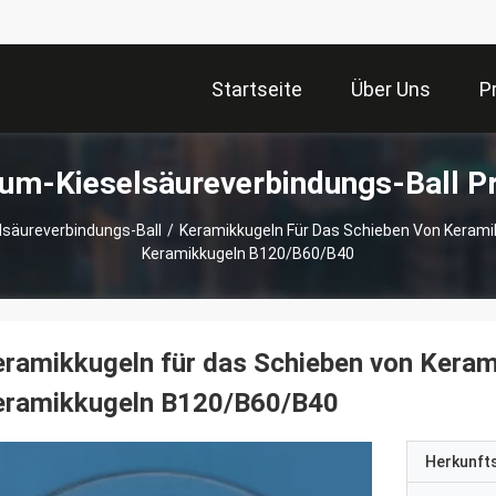
Startseite
Über Uns
P
ium-Kieselsäureverbindungs-Ball P
lsäureverbindungs-Ball
/
Keramikkugeln Für Das Schieben Von Kerami
Keramikkugeln B120/B60/B40
ramikkugeln für das Schieben von Keram
eramikkugeln B120/B60/B40
Herkunft