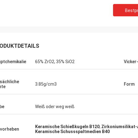
Bestpr
ODUKTDETAILS
ptchemikalie
65% ZrO2, 35% SiO2
Vicker
sächliche
3.85g/cm3
Form
hte
be
Weiß oder weg weiß
Keramische Schießkugeln B120
,
Zirkoniumsilikat
vorheben
Keramische Schussspaltmedien B40