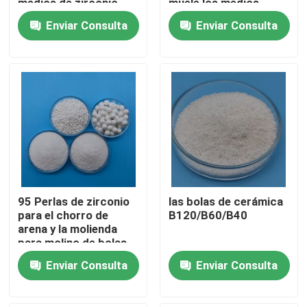
medios de zirconio
muele los medios
bolas de cerámica
granos del silicato de
Enviar Consulta
Enviar Consulta
circonio
Visita a la fábrica
Control de Calidad
Contacto
Solicitar una cotización
95 Perlas de zirconio
las bolas de cerámica
Medios de voladura de cerámica
para el chorro de
B120/B60/B40
arena y la molienda
para molino de bolas
Voladura de cerámica de la gota
planetario
Enviar Consulta
Enviar Consulta
Abrasivo de voladura de cerámica