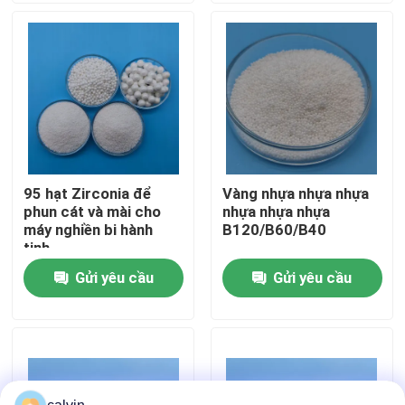
Tham quan nhà máy
Kiểm soát chất lượng
Liên hệ chúng tôi
95 hạt Zirconia để
Vàng nhựa nhựa nhựa
phun cát và mài cho
nhựa nhựa nhựa
Yêu cầu báo giá
máy nghiền bi hành
B120/B60/B40
tinh
Gửi yêu cầu
Gửi yêu cầu
Phương tiện nổ gốm
nổ hạt gốm
Gốm nổ mài mòn