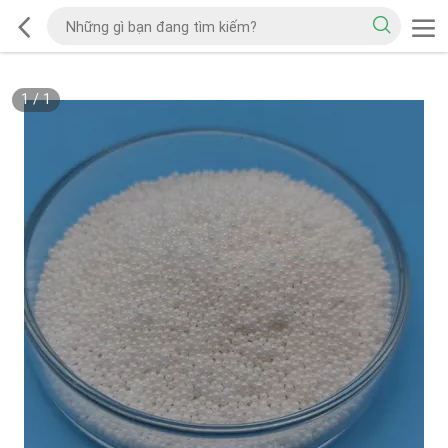
1
/
1