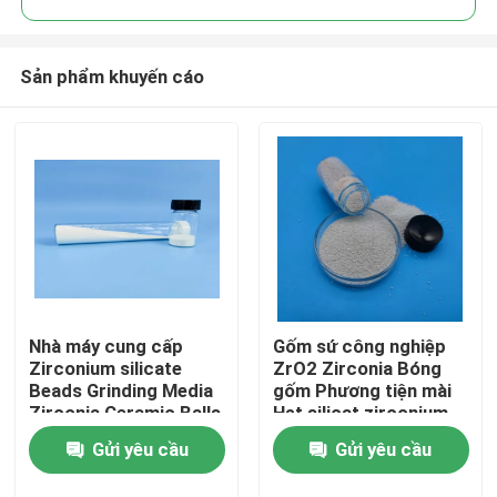
Sản phẩm khuyến cáo
Nhà máy cung cấp
Gốm sứ công nghiệp
Nhà
Zirconium silicate
ZrO2 Zirconia Bóng
Beads Grinding Media
gốm Phương tiện mài
Zirconia Ceramic Balls
Hạt silicat zirconium
Sản phẩm
Gửi yêu cầu
Gửi yêu cầu
Về chúng tôi