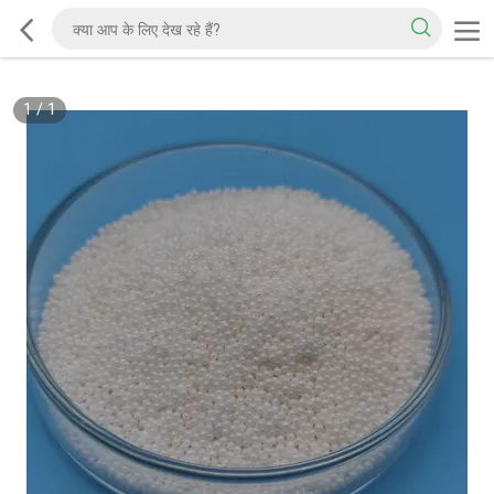
1
/
1