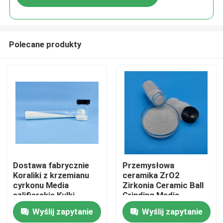
Polecane produkty
Dom
Dostawa fabrycznie
Przemysłowa
Koraliki z krzemianu
ceramika ZrO2
cyrkonu Media
Zirkonia Ceramic Ball
Produkty
szlifierskie Kulki
Grinding Media
ceramiczne z tlenku
Zirkonium Silikatowe
Wyślij zapytanie
Wyślij zapytanie
cyrkonu
koraliki
O nas