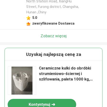
North Station Road, XiangHu
Street, Furong district, Changsha,
Hunan ,Chiny
5.0
zweryfikowane Dostawca
Zobacz więcej
Uzyskaj najlepszą cenę za
Ceramiczne kulki do obróbki
strumieniowo-ściernej i
szlifowania, paleta 1000 kg,
opakowanie 25 kg w bębnie, 70-
125 µm B120
Kontyntynuj