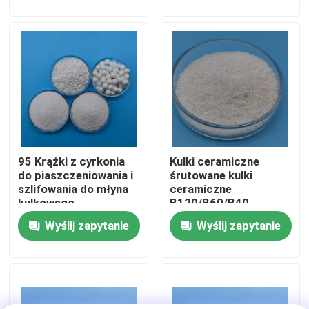
Wycieczka po fabryce
Kontrola jakości
Skontaktuj się z nami
95 Krążki z cyrkonia
Kulki ceramiczne
Poprosić o wycenę
do piaszczeniowania i
śrutowane kulki
szlifowania do młyna
ceramiczne
kulkowego
B120/B60/B40
Ceramiczne środki do piaskowania
planetarnego
Wyślij zapytanie
Wyślij zapytanie
Ceramiczne kulki do piaskowania
Ceramiczne ścierniwo do piaskowania