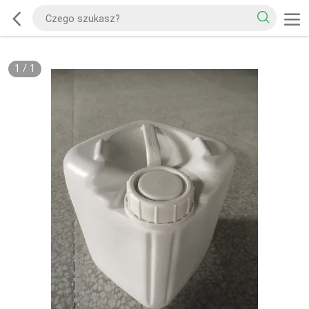
1
/
1