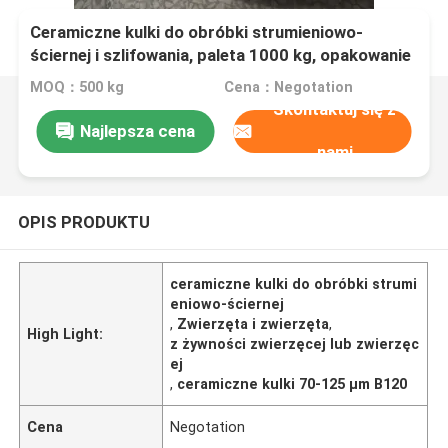
Ceramiczne kulki do obróbki strumieniowo-
ściernej i szlifowania, paleta 1000 kg, opakowanie
25 kg w bębnie, 70-125 µm B120
MOQ：500 kg
Cena：Negotation
Skontaktuj się z
Najlepsza cena
nami
OPIS PRODUKTU
ceramiczne kulki do obróbki strumi
eniowo-ściernej
,
Zwierzęta i zwierzęta
,
High Light:
z żywności zwierzęcej lub zwierzęc
ej
,
ceramiczne kulki 70-125 µm B120
Cena
Negotation