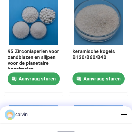
Fabrieksreis
Kwaliteitscontrole
95 Zirconiaperlen voor
keramische kogels
Contacteer ons
zandblazen en slijpen
B120/B60/B40
voor de planetaire
kogelmolen
Vraag een offerte aan
Aanvraag sturen
Aanvraag sturen
Ceramische het Vernietigen Media
Het ceramische Parel Vernietigen
calvin
Ceramisch het Vernietigen Schuurmiddel