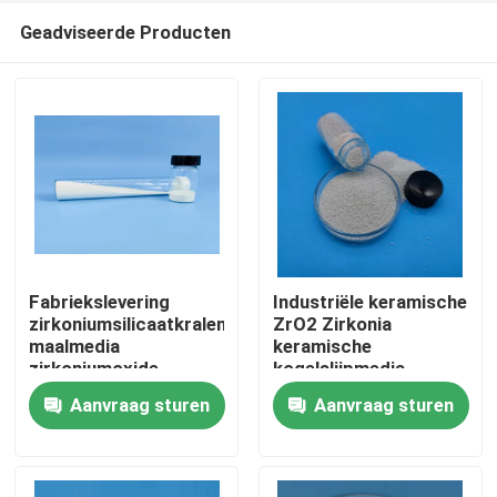
Geadviseerde Producten
Fabriekslevering
Industriële keramische
zirkoniumsilicaatkralen
ZrO2 Zirkonia
maalmedia
keramische
Thuis
zirkoniumoxide
kogelslijpmedia
keramische ballen
Zirkoniumsilicaatkralen
Aanvraag sturen
Aanvraag sturen
Producten
Over ons