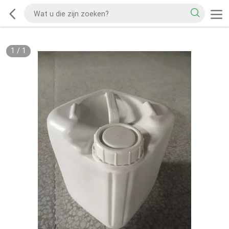
1
/
1