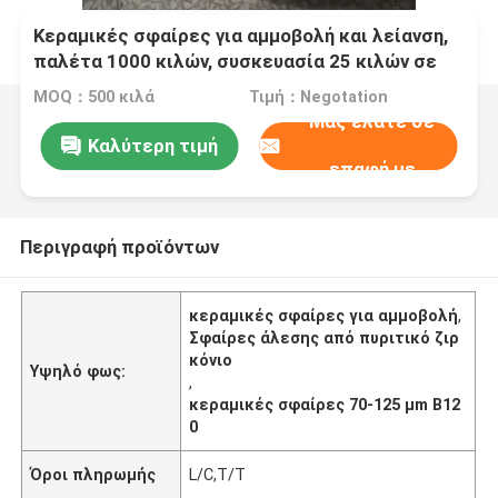
Κεραμικές σφαίρες για αμμοβολή και λείανση,
παλέτα 1000 κιλών, συσκευασία 25 κιλών σε
βαρέλι, 70-125 μm B120
MOQ：500 κιλά
Τιμή：Negotation
Μας ελάτε σε
Καλύτερη τιμή
επαφή με
Περιγραφή προϊόντων
κεραμικές σφαίρες για αμμοβολή
,
Σφαίρες άλεσης από πυριτικό ζιρ
κόνιο
Υψηλό φως:
,
κεραμικές σφαίρες 70-125 μm B12
0
Όροι πληρωμής
L/C,T/T