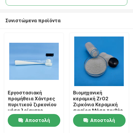
Συνιστώμενα προϊόντα
Εργοστασιακή
Βιομηχανική
Αρχική Σελίδα
προμήθεια Χάντρες
κεραμική ZrO2
πυριτικού ζιρκονίου
Ζιρκόνια Κεραμική
μέσα λείανσης
σφαίρα Μέσα τριβής
Προϊόντα
Κεραμικές μπάλες
Ζιρκόνιο Σιλικατικό
Αποστολή
Αποστολή
ζιρκονίου
Σχετικά με εμάς
ερώτησης
ερώτησης