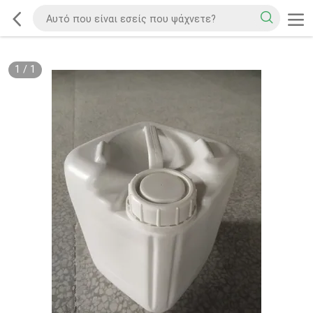
1
/
1