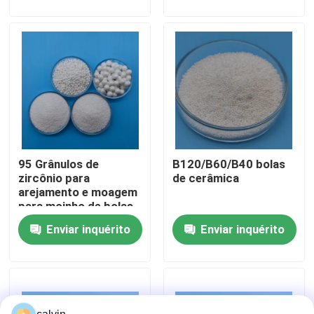
Fábrica
Controle de Qualidade
Fale Conosco
95 Grânulos de
B120/B60/B40 bolas
Pedir um orçamento
zircônio para
de cerâmica
arejamento e moagem
para moinho de bolas
Meios de sopro cerâmicos
planetárias
Enviar inquérito
Enviar inquérito
Sopro cerâmico do grânulo
Abrasivo de sopro cerâmico