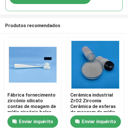
Produtos recomendados
Casa
Fábrica fornecimento
Cerâmica industrial
zircônio silicato
ZrO2 Zirconia
contas de moagem de
Cerâmica de esferas
Produtos
mídia zircônio bolas
de moagem de mídia
de cerâmica
Zircônio silicato
Enviar inquérito
Enviar inquérito
Quem Somos