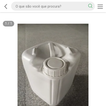
1
/
1