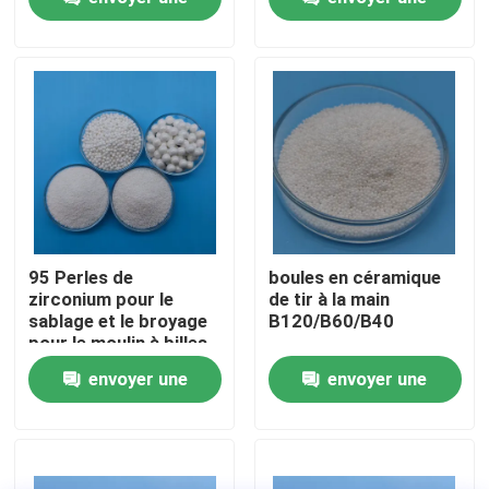
zirconium
demande
demande
Visite d'usine
Contrôle de la qualité
Contact
Demande de soumission
95 Perles de
boules en céramique
zirconium pour le
de tir à la main
sablage et le broyage
B120/B60/B40
Médias de soufflage en céramique
pour le moulin à billes
planétaire
envoyer une
envoyer une
Soufflage en céramique de perle
demande
demande
Abrasif de soufflage en céramique