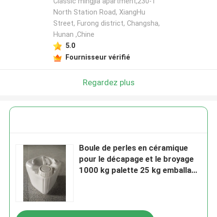
Classic mingjia apartment,230-1
North Station Road, XiangHu
Street, Furong district, Changsha,
Hunan ,Chine
5.0
Fournisseur vérifié
Regardez plus
Boule de perles en céramique
pour le décapage et le broyage
1000 kg palette 25 kg emballage
en tambour 70-125 μm B120