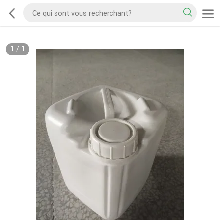
1
/
1