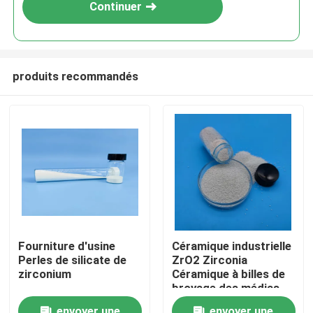
Continuer
produits recommandés
Aperçu
Fourniture d'usine
Céramique industrielle
Perles de silicate de
ZrO2 Zirconia
Produits
zirconium
Céramique à billes de
broyage des médias
de silicate de
A propos de nous
envoyer une
envoyer une