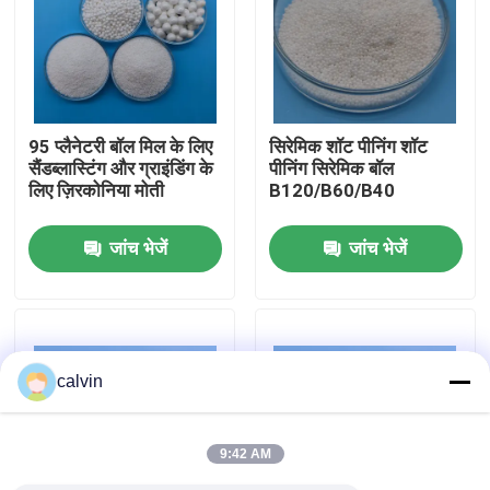
फैक्टरी यात्रा
गुणवत्ता नियंत्रण
95 प्लैनेटरी बॉल मिल के लिए
सिरेमिक शॉट पीनिंग शॉट
सैंडब्लास्टिंग और ग्राइंडिंग के
पीनिंग सिरेमिक बॉल
लिए ज़िरकोनिया मोती
B120/B60/B40
हमसे संपर्क करें
जांच भेजें
जांच भेजें
एक बोली का अनुरोध
सिरेमिक ब्लास्टिंग मीडिया
calvin
सिरेमिक बीड ब्लास्टिंग
9:42 AM
सिरेमिक ब्लास्टिंग घर्षण