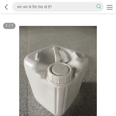
1
/
1