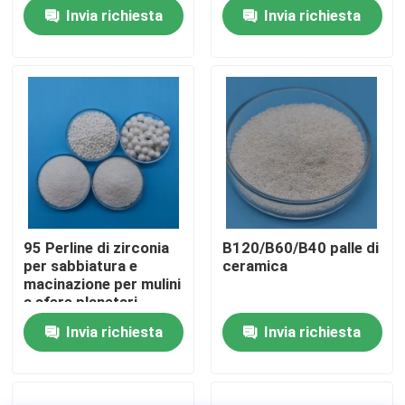
ceramica sfere
Invia richiesta
Invia richiesta
Fatory Tour
Controllo di qualità
Contattaci
Richiedere un preventivo
95 Perline di zirconia
B120/B60/B40 palle di
per sabbiatura e
ceramica
Media di brillamento ceramici
macinazione per mulini
a sfere planetari
Invia richiesta
Invia richiesta
Brillamento ceramico della perla
Abrasivo di brillamento ceramico