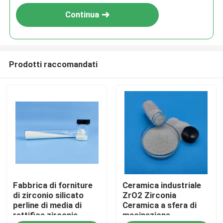
Continua
Prodotti raccomandati
Casa
Fabbrica di forniture
Ceramica industriale
Prodotti
di zirconio silicato
ZrO2 Zirconia
perline di media di
Ceramica a sfera di
rettifica zirconia
macinazione
Chi siamo