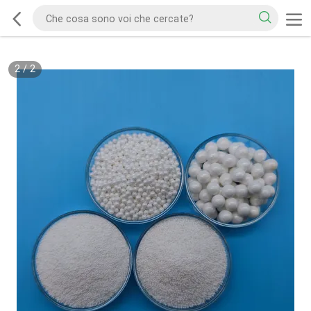
2
/
2