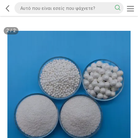
2
/
2