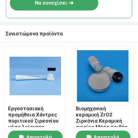
Να συνεχίσει
Συνιστώμενα προϊόντα
Αρχική Σελίδα
Εργοστασιακή
Βιομηχανική
προμήθεια Χάντρες
κεραμική ZrO2
Προϊόντα
πυριτικού ζιρκονίου
Ζιρκόνια Κεραμική
μέσα λείανσης
σφαίρα Μέσα τριβής
Κεραμικές μπάλες
Ζιρκόνιο Σιλικατικό
Σχετικά με εμάς
Αποστολή
Αποστολή