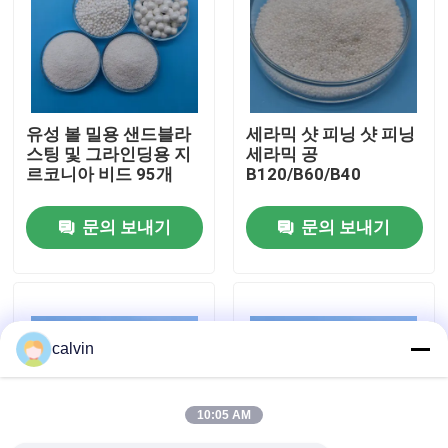
공장 투어
품질 관리
유성 볼 밀용 샌드블라
세라믹 샷 피닝 샷 피닝
스팅 및 그라인딩용 지
세라믹 공
르코니아 비드 95개
B120/B60/B40
연락처
문의 보내기
문의 보내기
견적 요청
요업 분사 매체
calvin
세라믹 비드 과부하 변형
10:05 AM
세라믹 발파 연마제