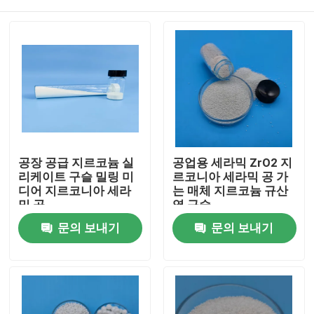
공장 공급 지르코늄 실
공업용 세라믹 ZrO2 지
리케이트 구슬 밀링 미
르코니아 세라믹 공 가
디어 지르코니아 세라
는 매체 지르코늄 규산
믹 공
염 구슬
홈
문의 보내기
문의 보내기
제품 소개
회사 소개