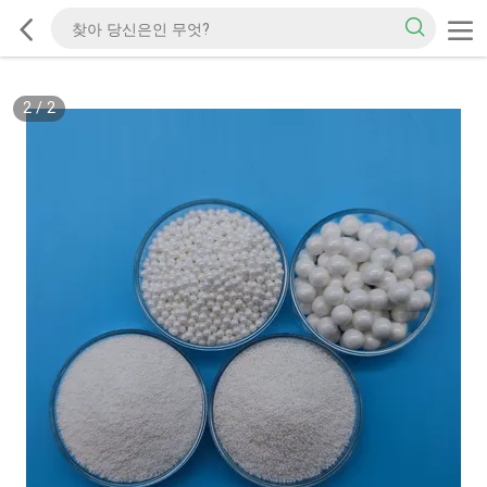
2
/
2