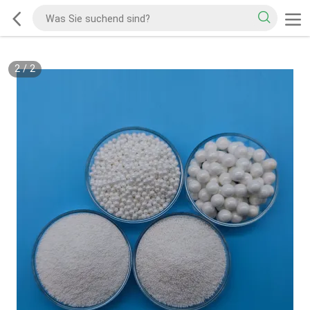
2
/
2