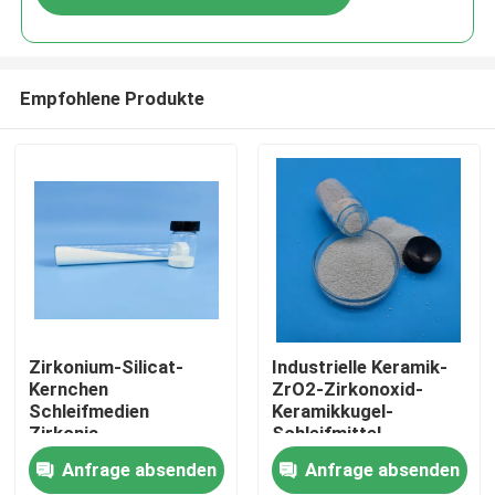
Empfohlene Produkte
Startseite
Zirkonium-Silicat-
Industrielle Keramik-
Kernchen
ZrO2-Zirkonoxid-
Schleifmedien
Keramikkugel-
Produkte
Zirkonia-
Schleifmittel,
Keramikkugeln
Zirkonium-
Anfrage absenden
Anfrage absenden
Silikatperlen
Über uns