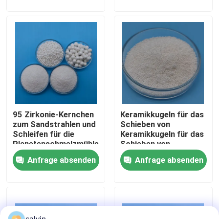
Fabrik Tour
Qualitätskontrolle
Kontakt
95 Zirkonie-Kernchen
Keramikkugeln für das
Referenzen
zum Sandstrahlen und
Schieben von
Schleifen für die
Keramikkugeln für das
Planetenschmelzmühle
Schieben von
Keramische startende Medien
Keramikkugeln
Anfrage absenden
Anfrage absenden
B120/B60/B40
Keramisches Perlen-Starten
Keramisches startendes Scheuermittel