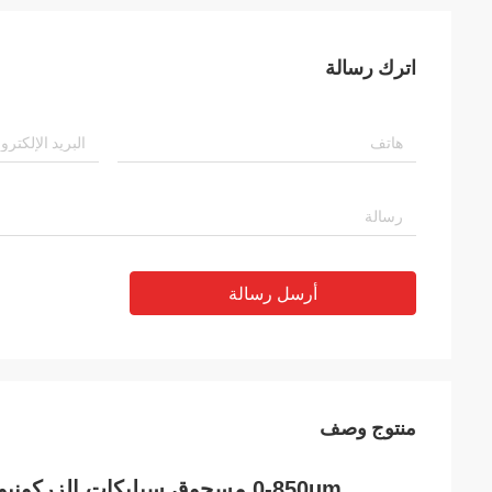
اترك رسالة
أرسل رسالة
منتوج وصف
0-850um مسحوق سيليكات الزركونيوم 3.85 جم / سم 3 B120 / 60/40 منصهر كهربائيًا