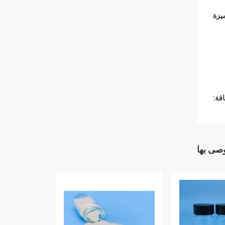
قة:
وصى بها