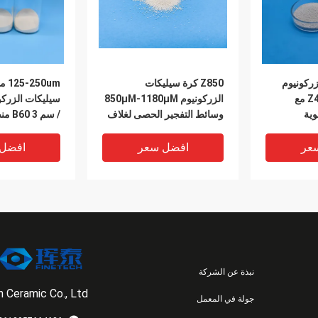
6 -65٪ ZrO2 زركونيوم
Z850 كرة سيليكات
50um
سيليكات جلخ Z425 مع
الزركونيوم 850μM-1180μM
وية
وسائط التفجير الحصى لغلاف
/ سم 3 B60 منصهر كهربائيًا
الكمبيوتر المحمول
عر
افضل سعر
افضل
نبذة عن الشركة
 Ceramic Co., Ltd.
جولة في المعمل