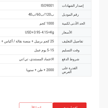
إصدار الشهادات
ISO9001
رقم الموديل
ب120/ب60/ب40
الحد الأدنى لكمية
1000 كجم
الأسعار
USD+3.95-4.15+Kg
تفاصيل التغليف
25 كجم برميل + منصة نقالة / أكياس + منصة نقالة
وقت التسليم
5-15 يوم عمل
شروط الدفع
الاعتماد المستندي، تي/تي
القدرة على
2000 + طن + سنويا
العرض
افضل سعر
ﺎﺘﺼﻟ ﺍﻶﻧ