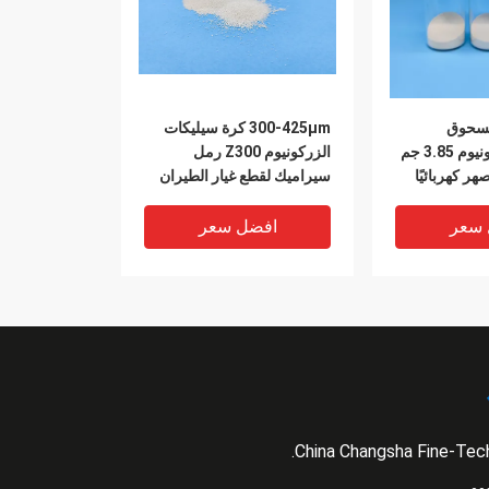
125-2 مسحوق
300-425μm كرة سيليكات
سيليكات الزركونيوم 3.85 جم
الزركونيوم Z300 رمل
سيراميك لقطع غيار الطيران
 سعر
افضل سعر
China Changsha Fine-Tech
VIDEO