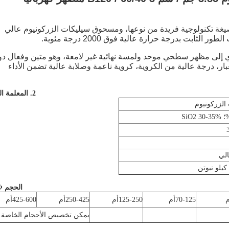
صيغة تكنولوجية فريدة من نوعها، ومسحوق سيليكات الزركونيوم عالي
ثابت بدرجة حرارة عالية فوق 2000 درجة مئوية.
ي إلى مظهر سطحي موحد ولمسة نهائية غير لامعة، وهو متين وفعال د
، درجة عالية من الكروية، كروية ناعمة وصلابة عالية تضمن الأداء
2. المعلمة الفنية
الزركونيوم
الحجم Φ أم
م
70-125
أم
125-250
أم
250-425
أم
425-600
أم
يمكن تخصيص الأحجام الخاصة.