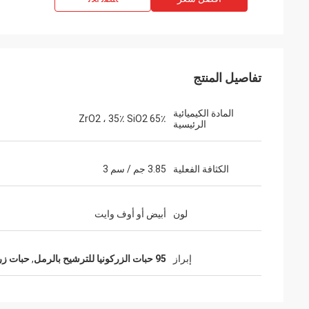
تفاصيل المنتج
المادة الكيميائية
65٪ ZrO2 ، 35٪ SiO2
الرئيسية
الكثافة الفعلية
3.85 جم / سم 3
لون
أبيض أو أوف وايت
إبراز
95 حبات الزركونيا للترشيح بالرمل
,
حبات زر