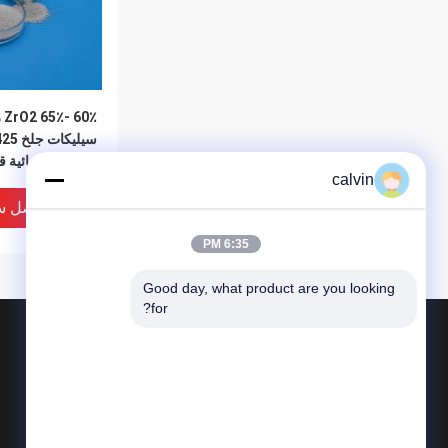
0٪
مقاومة كيميائية ق
calvin
افضل س
6:35 PM
Good day, what product are you looking 
for?
المنتجات
حول
وسائل تفجير السيراميك
أخبار
نسف حبة السيراميك
الحالات