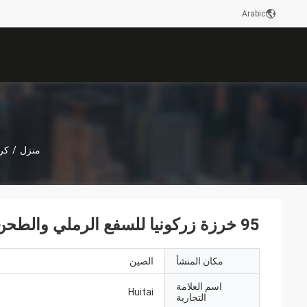
Arabic
منزل
/
كر
95 خرزة زركونيا للسفع الرملي والطحن لمطحنة الكرات الكوكبية
مكان المنشأ
الصين
اسم العلامة
Huitai
التجارية