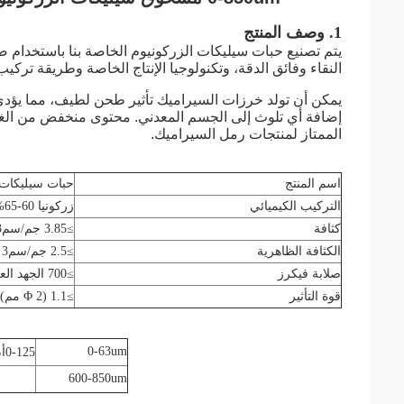
1. وصف المنتج
يتم تصنيع حبات سيليكات الزركونيوم الخاصة بنا باستخدام 
النقاء وفائق الدقة، وتكنولوجيا الإنتاج الخاصة وطريقة تركيب الطور ال
يمكن أن تولد خرزات السيراميك تأثير طحن لطيف، مما يؤد
إضافة أي تلوث إلى الجسم المعدني. محتوى منخفض من الغبار
الممتاز لمنتجات رمل السيراميك.
اسم المنتج
حبات سيليكات 
التركيب الكيميائي
زركونيا 60-65%؛ SiO2 30-35%
كثافة
≥3.85 جم/سم3
الكثافة الظاهرية
≥2.5 جم/سم3
صلابة فيكرز
≥700 الجهد العالي
قوة التأثير
≥1.1 (Φ 2 مم) كيلو نيوتن
0-63um
0-125
أ
600-850um