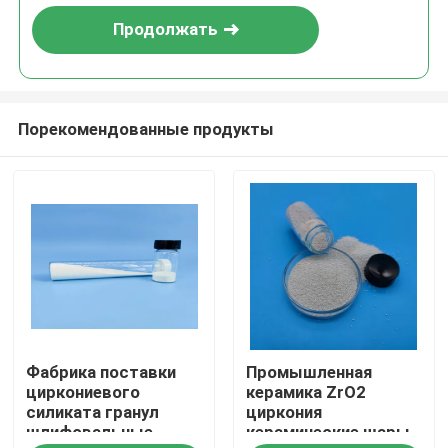
Продолжать
Порекомендованные продукты
Главная страница
Фабрика поставки
Промышленная
Продукция
циркониевого
керамика ZrO2
силиката гранул
циркония
шлифовальные
керамические шары
О Компании