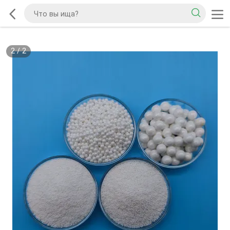
2
/
2