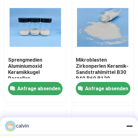
Fabrik Tour
Qualitätskontrolle
Kontakt
Sprengmedien
Mikroblasten
Aluminiumoxid
Zirkonperlen Keramik-
Keramikkugel
Sandstrahlmittel B30
Referenzen
Porzellan
B40 B60 B120
Schleifperlen für
Anfrage absenden
Anfrage absenden
Oberflächenschleifung
Keramische startende Medien
und Polieren Grit 36
individuell
Keramisches Perlen-Starten
calvin
Keramisches startendes Scheuermittel