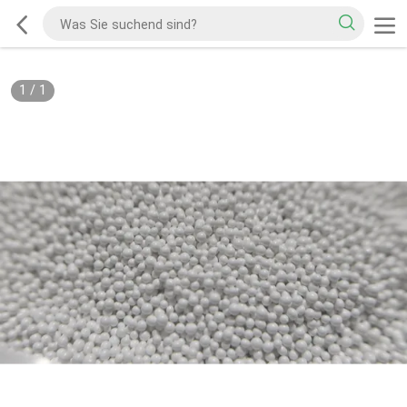
1
/
1