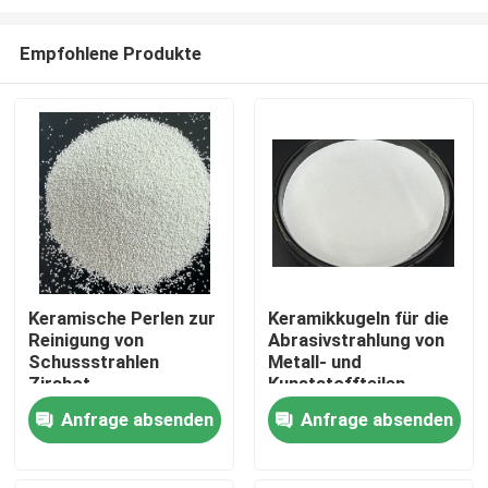
Empfohlene Produkte
Keramische Perlen zur
Keramikkugeln für die
Reinigung von
Abrasivstrahlung von
Startseite
Schussstrahlen
Metall- und
Zirshot
Kunststoffteilen
Abrasivstrahlmedien
Produkte
Anfrage absenden
Anfrage absenden
Über uns