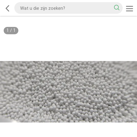
1
/
1