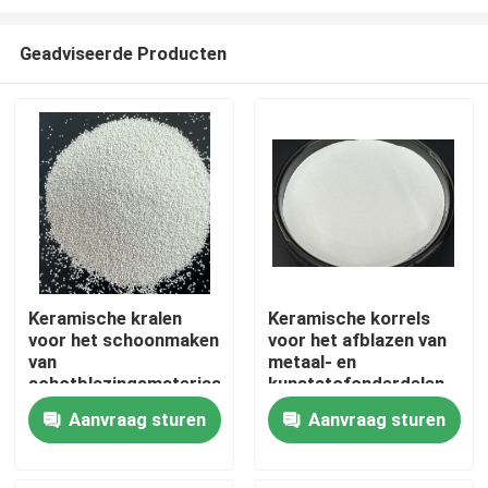
Geadviseerde Producten
Keramische kralen
Keramische korrels
voor het schoonmaken
voor het afblazen van
Thuis
van
metaal- en
schotblazingsmateriaal
kunststofonderdelen
Producten
Aanvraag sturen
Aanvraag sturen
Over ons