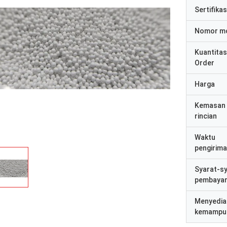
Sertifikas
Nomor m
Kuantitas
Order
Harga
Kemasan
rincian
Waktu
pengirim
Syarat-s
pembaya
Menyedia
kemampu