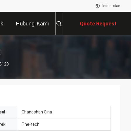
Indonesian
uk
Hubungi Kami
Quote Request
Suatu
k
 B120
sal
Changshan Cina
rek
Fine-tech