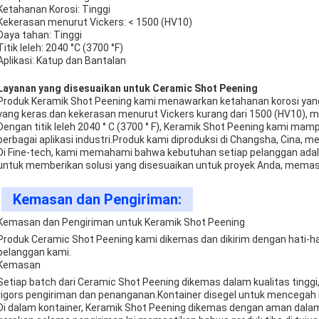
Ketahanan Korosi: Tinggi
Kekerasan menurut Vickers: < 1500 (HV10)
Daya tahan: Tinggi
Titik leleh: 2040 °C (3700 °F)
Aplikasi: Katup dan Bantalan
Layanan yang disesuaikan untuk Ceramic Shot Peening
Produk Keramik Shot Peening kami menawarkan ketahanan korosi yang
yang keras.dan kekerasan menurut Vickers kurang dari 1500 (HV10), m
Dengan titik leleh 2040 ° C (3700 ° F), Keramik Shot Peening kami m
berbagai aplikasi industri.Produk kami diproduksi di Changsha, Cina, m
Di Fine-tech, kami memahami bahwa kebutuhan setiap pelanggan adal
untuk memberikan solusi yang disesuaikan untuk proyek Anda, memas
Kemasan dan Pengiriman:
Kemasan dan Pengiriman untuk Keramik Shot Peening
Produk Ceramic Shot Peening kami dikemas dan dikirim dengan hati
pelanggan kami.
Kemasan
Setiap batch dari Ceramic Shot Peening dikemas dalam kualitas ting
rigors pengiriman dan penanganan.Kontainer disegel untuk mencegah 
Di dalam kontainer, Keramik Shot Peening dikemas dengan aman dal