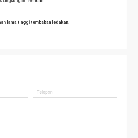
 Lingkungan
Rendah
han lama tinggi tembakan ledakan
,