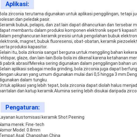
Aplikasi:
Bola zirconia terutama digunakan untuk aplikasi penggilingan, tetapi j
polesan dan peledak pasir.
Seramik bubuk, pelapis, dan zat lain dapat dihancurkan dan tersebar 
dapat membantu dalam produksi komponen elektronik seperti kapasito
dalam penghancuran keramik presisi untuk pengolahan bubuk elektron
elektronik, magnet, bubuk fluoresensi, obat-obatan, keramik piezoelekt
serta produksi kapasitor.
Selain itu, bola zirkonia sangat berguna untuk menggiling bahan kekera
feldspar, glaze, dan lain-lain.Bola-bola ini dikenal karena ketahanan m
di pabrik abrasifMereka sering digunakan dalam penggilingan bahan unt
Selain aplikasi sebagai media grinding, bola zirconia juga dapat berfun
dengan ukuran yang umum digunakan mulai dari 0,5 hingga 3 mm.Dengan
digunakan dalam tungku.
Untuk aplikasi yang lebih tepat, bola zirconia dapat diolah halus menj
bantalan dan katup keramik.Alumina sering lebih disukai daripada zircon
Pengaturan:
Layanan kustomisasi keramik Shot Peening
Nama merek: Fine-tech
Nomor Model: 0.8mm
Tempat Asal: Changshan China