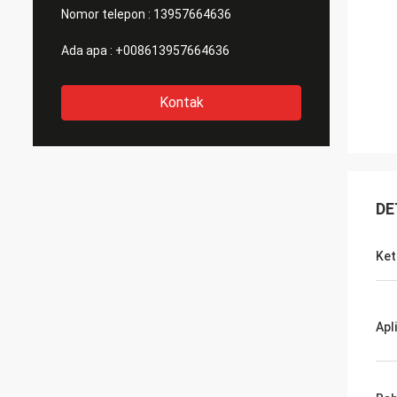
Nomor telepon :
13957664636
Ada apa :
+008613957664636
Kontak
DE
Ket
Apl