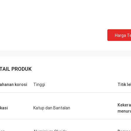
Harga Te
TAIL PRODUK
ahanan korosi
Tinggi
Titik l
Keker
ikasi
Katup dan Bantalan
menuru