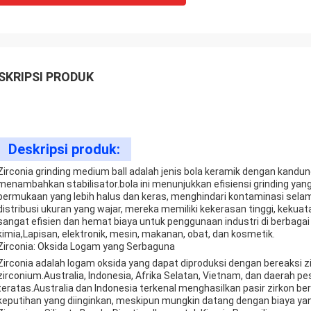
SKRIPSI PRODUK
Deskripsi produk:
Zirconia grinding medium ball adalah jenis bola keramik dengan kandun
menambahkan stabilisator.bola ini menunjukkan efisiensi grinding yan
permukaan yang lebih halus dan keras, menghindari kontaminasi sela
distribusi ukuran yang wajar, mereka memiliki kekerasan tinggi, kekua
sangat efisien dan hemat biaya untuk penggunaan industri di berbagai
kimia,Lapisan, elektronik, mesin, makanan, obat, dan kosmetik.
Zirconia: Oksida Logam yang Serbaguna
Zirconia adalah logam oksida yang dapat diproduksi dengan bereaksi 
zirconium.Australia, Indonesia, Afrika Selatan, Vietnam, dan daerah pe
teratas.Australia dan Indonesia terkenal menghasilkan pasir zirkon be
keputihan yang diinginkan, meskipun mungkin datang dengan biaya yang