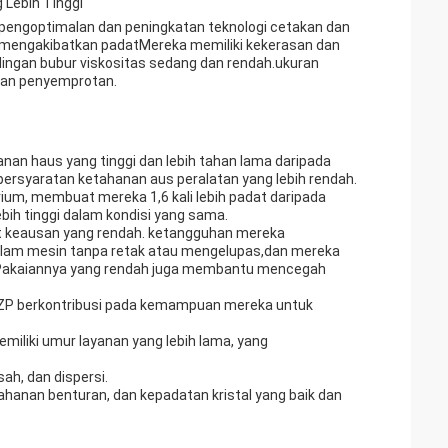
 Lebih Tinggi
s pengoptimalan dan peningkatan teknologi cetakan dan
ang mengakibatkan padatMereka memiliki kekerasan dan
ingan bubur viskositas sedang dan rendah.ukuran
 dan penyemprotan.
nan haus yang tinggi dan lebih tahan lama daripada
ersyaratan ketahanan aus peralatan yang lebih rendah.
ium, membuat mereka 1,6 kali lebih padat daripada
ebih tinggi dalam kondisi yang sama.
kat keausan yang rendah. ketangguhan mereka
lam mesin tanpa retak atau mengelupas,dan mereka
ikPakaiannya yang rendah juga membantu mencegah
 TZP berkontribusi pada kemampuan mereka untuk
miliki umur layanan yang lebih lama, yang
ah, dan dispersi.
tahanan benturan, dan kepadatan kristal yang baik dan