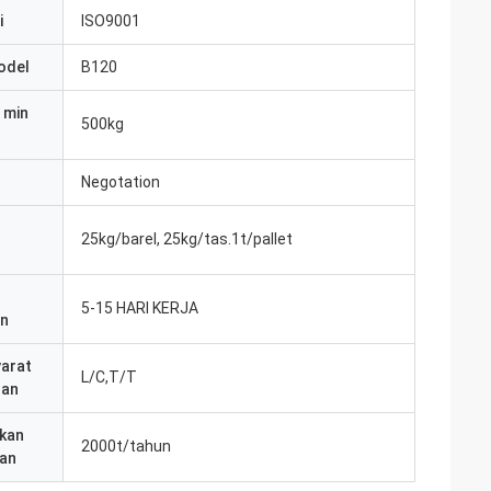
i
ISO9001
odel
B120
 min
500kg
Negotation
25kg/barel, 25kg/tas.1t/pallet
5-15 HARI KERJA
an
yarat
L/C,T/T
ran
kan
2000t/tahun
an