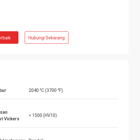
rbaik
Hubungi Sekarang
ebur
2040 °C (3700 °F)
asan
< 1500 (HV10)
t Vickers