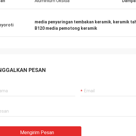
han
Aluminium Oksida
Dampak
media penyaringan tembakan keramik
,
keramik ta
yoroti
B120 media pemotong keramik
NGGALKAN PESAN
Mengirim Pesan