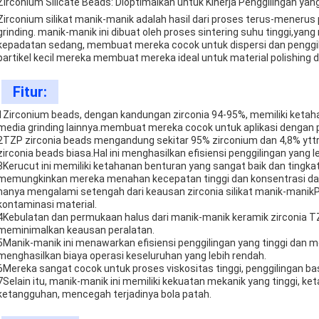
Zirconium Silicate Beads: Dioptimalkan untuk Kinerja Penggilingan yang
Zirconium silikat manik-manik adalah hasil dari proses terus-meneru
grinding. manik-manik ini dibuat oleh proses sintering suhu tinggi,y
kepadatan sedang, membuat mereka cocok untuk dispersi dan penggil
partikel kecil mereka membuat mereka ideal untuk material polishing
Fitur:
1Zirconium beads, dengan kandungan zirconia 94-95%, memiliki ketaha
media grinding lainnya.membuat mereka cocok untuk aplikasi dengan p
2TZP zirconia beads mengandung sekitar 95% zirconium dan 4,8% yttr
zirconia beads biasa.Hal ini menghasilkan efisiensi penggilingan yang l
3Kerucut ini memiliki ketahanan benturan yang sangat baik dan ting
memungkinkan mereka menahan kecepatan tinggi dan konsentrasi da
hanya mengalami setengah dari keausan zirconia silikat manik-man
kontaminasi material.
4Kebulatan dan permukaan halus dari manik-manik keramik zirconia
meminimalkan keausan peralatan.
5Manik-manik ini menawarkan efisiensi penggilingan yang tinggi dan me
menghasilkan biaya operasi keseluruhan yang lebih rendah.
6Mereka sangat cocok untuk proses viskositas tinggi, penggilingan bas
7Selain itu, manik-manik ini memiliki kekuatan mekanik yang tinggi, ke
ketangguhan, mencegah terjadinya bola patah.