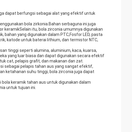
uga dapat berfungsi sebagai alat yang efektif untuk
menggunakan bola zirkonia.Bahan serbaguna ini juga
r keramikSelain itu, bola zirconia umumnya digunakan
ik, bahan yang digunakan dalam PTC,Fosfor LED, pasta
rik, katode untuk baterai lithium, dan termistor NTC,
san tinggi seperti alumina, aluminium, kaca, kuarsa,
ereka yang luar biasa dan dapat digunakan secara efektif
uk cat, pelapis grafit, dan makanan dan zat.
gsi sebagai pelapis tahan aus yang sangat efektif,
 ketahanan suhu tinggi, bola zirconia juga dapat
adi bola keramik tahan aus untuk digunakan dalam
ia untuk tujuan ini.