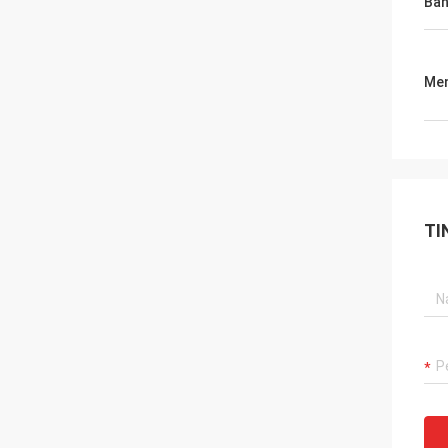
Ba
Men
TI