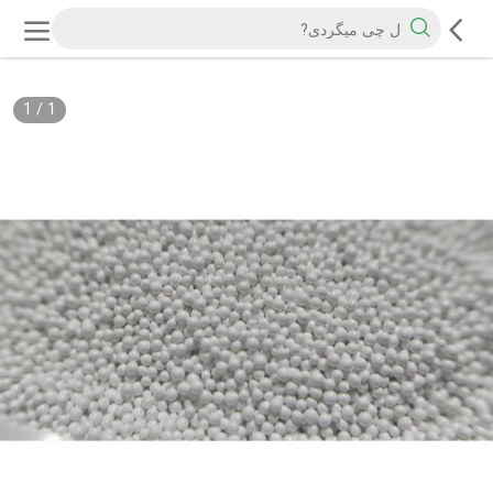
1
/
1