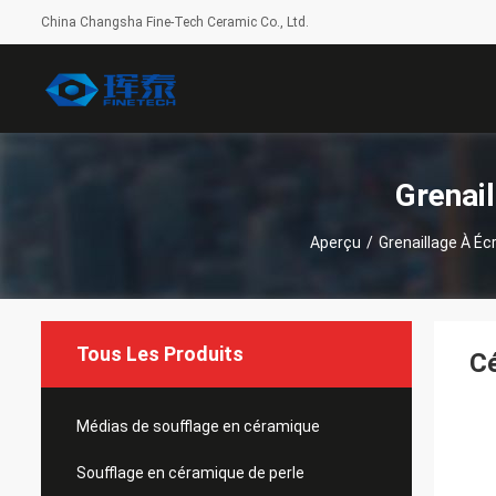
China Changsha Fine-Tech Ceramic Co., Ltd.
Grenai
Aperçu
/
Grenaillage À É
Tous Les Produits
Cé
Médias de soufflage en céramique
Soufflage en céramique de perle