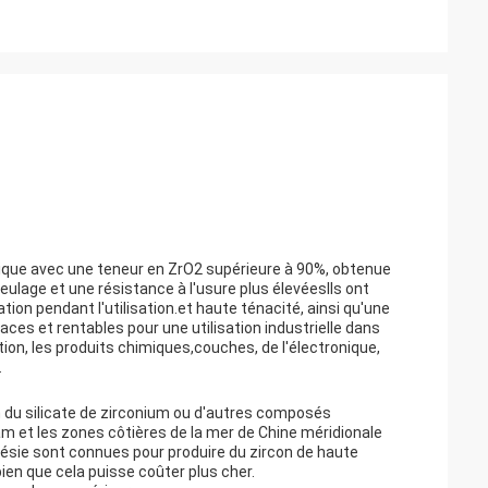
amique avec une teneur en ZrO2 supérieure à 90%, obtenue
eulage et une résistance à l'usure plus élevéesIls ont
ion pendant l'utilisation.et haute ténacité, ainsi qu'une
icaces et rentables pour une utilisation industrielle dans
ion, les produits chimiques,couches, de l'électronique,
.
on du silicate de zirconium ou d'autres composés
nam et les zones côtières de la mer de Chine méridionale
onésie sont connues pour produire du zircon de haute
ien que cela puisse coûter plus cher.