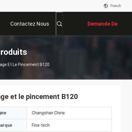
French
Contactez Nous
Demande De
Soumission
roduits
flage Et Le Pincement B120
lage et le pincement B120
gine
Changshan Chine
marque
Fine-tech