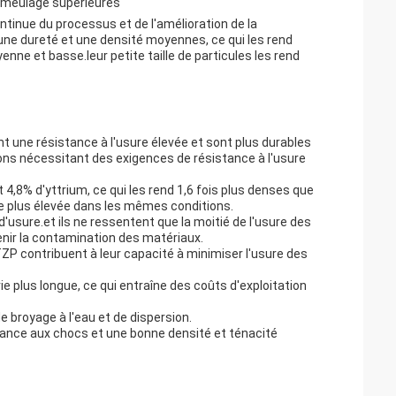
e meulage supérieures
ontinue du processus et de l'amélioration de la
une dureté et une densité moyennes, ce qui les rend
nne et basse.leur petite taille de particules les rend
t une résistance à l'usure élevée et sont plus durables
ons nécessitant des exigences de résistance à l'usure
,8% d'yttrium, ce qui les rend 1,6 fois plus denses que
age plus élevée dans les mêmes conditions.
'usure.et ils ne ressentent que la moitié de l'usure des
enir la contamination des matériaux.
ZP contribuent à leur capacité à minimiser l'usure des
e plus longue, ce qui entraîne des coûts d'exploitation
e broyage à l'eau et de dispersion.
tance aux chocs et une bonne densité et ténacité