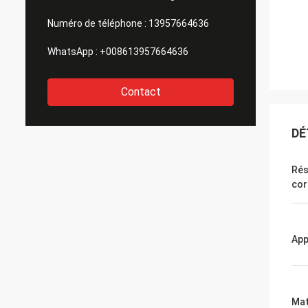
Numéro de téléphone :
13957664636
WhatsApp :
+008613957664636
Contact
DÉ
Rés
cor
App
Mat