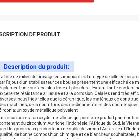
SCRIPTION DE PRODUIT
Description du produit:
La bille de milieu de broyage en zirconium est un type de bille en cér
par l'ajout d'un stabilisateur.ces boules présentent une efficacité de m
également une surface plus lisse et plus dure, évitant toute contaminat
excellente résistance à l'usure et à la corrosion. Cela les rend très eff
diverses industries telles que la céramique, les matériaux de construct
des machines, de la nourriture, des médicaments et des cosmétiques
Zirconia: un oxyde métallique polyvalent
Le zirconium est un oxyde métallique qui peut être produit par réacti
contenant du zirconium.Autriche, l'Indonésie, l'Afrique du Sud, le Viet
sont les principaux producteurs de sable de zircon.L'Australie et l'Ind
qualité, de bonne composition chimique et de blancheur souhaitable., b