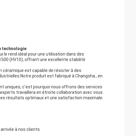
e technologie
i le rend idéal pour une utilisation dans des
1500 (HV10), offrant une excellente stabilité
en céramique est capable de résister à des
dustrielles.Notre produit est fabriqué à Changsha., en
t uniques, c'est pourquoi nous offrons des services
xperts travaillera en étroite collaboration avec vous
 des résultats optimaux et une satisfaction maximale.
rrivée à nos clients.