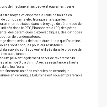
ations de meulage, mais peuvent également servir
être broyés et dispersés à l'aide de boules en
n de composants électroniques tels que les
ouramment utilisées dans le broyage de céramique de
 utilisés dans le PTC,Phosphores à LED, des pâtes
ents, des céramiques piézoélectriques, des cathodes
roduction de condensateurs.
oyage de matériaux de haute dureté tels que l'alumine,
es boules sont connues pour leur résistance
d'abrasionIls sont souvent utilisés dans le broyage de
et les substances.
irconium peuvent également servir de revêtements
sées allant de 0,5 à 3 mm.Avec sa résistance à haute
 dans les fours.
 être finement usinées en boules en céramique
 vannes en céramique.L'alumine est souvent préférable