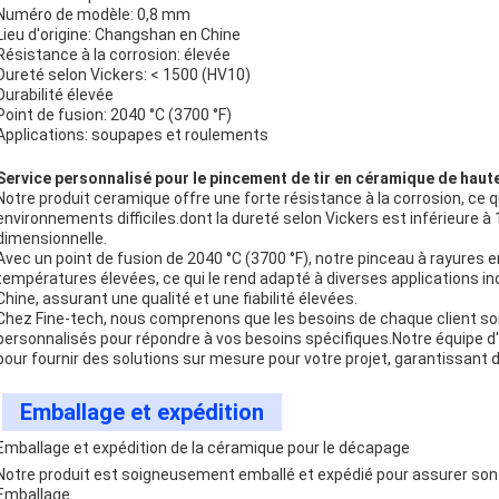
Numéro de modèle: 0,8 mm
Lieu d'origine: Changshan en Chine
Résistance à la corrosion: élevée
Dureté selon Vickers: < 1500 (HV10)
Durabilité élevée
Point de fusion: 2040 °C (3700 °F)
Applications: soupapes et roulements
Service personnalisé pour le pincement de tir en céramique de haut
Notre produit ceramique offre une forte résistance à la corrosion, ce qu
environnements difficiles.dont la dureté selon Vickers est inférieure à 
dimensionnelle.
Avec un point de fusion de 2040 °C (3700 °F), notre pinceau à rayures 
températures élevées, ce qui le rend adapté à diverses applications in
Chine, assurant une qualité et une fiabilité élevées.
Chez Fine-tech, nous comprenons que les besoins de chaque client son
personnalisés pour répondre à vos besoins spécifiques.Notre équipe d'e
pour fournir des solutions sur mesure pour votre projet, garantissant
Emballage et expédition
Emballage et expédition de la céramique pour le décapage
Notre produit est soigneusement emballé et expédié pour assurer son a
Emballage