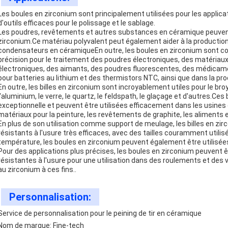
Les boules en zirconium sont principalement utilisées pour les applic
d'outils efficaces pour le polissage et le sablage.
Les poudres, revêtements et autres substances en céramique peuvent 
zirconium.Ce matériau polyvalent peut également aider à la productio
condensateurs en céramiqueEn outre, les boules en zirconium sont c
précision pour le traitement des poudres électroniques, des matériaux
électroniques, des aimants, des poudres fluorescentes, des médicam
pour batteries au lithium et des thermistors NTC, ainsi que dans la p
En outre, les billes en zirconium sont incroyablement utiles pour le br
l'aluminium, le verre, le quartz, le feldspath, le glaçage et d'autres.C
exceptionnelle et peuvent être utilisées efficacement dans les usines 
matériaux pour la peinture, les revêtements de graphite, les aliments 
En plus de son utilisation comme support de meulage, les billes en z
résistants à l'usure très efficaces, avec des tailles couramment utili
température, les boules en zirconium peuvent également être utilisées
Pour des applications plus précises, les boules en zirconium peuvent
résistantes à l'usure pour une utilisation dans des roulements et des
au zirconium à ces fins..
Personnalisation:
Service de personnalisation pour le peining de tir en céramique
Nom de marque: Fine-tech