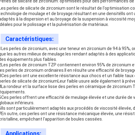
Perles de silicate de zirconium: optimisées pour des performances d
Les perles de silicate de zirconium sont le résultat de l'optimisation c
technologie de moulage et de broyage.résultant en une densitéIls ont 
adaptés à la dispersion et au broyage de la suspension à viscosité moye
idéales pour le polissage et la pulvérisation de matériaux.
Caractéristiques:
1Les perles de zirconium, avec une teneur en zirconium de 94 à 95%, on
que les autres milieux de meulage.les rendant adaptés à des applicati
des équipements plus faibles.
2Les perles de zirconium TZP contiennent environ 95% de zirconium et 4
les perles de zirconium ordinaires.Il en résulte une efficacité de broy
3Ces perles ont une excellente résistance aux chocs et un faible taux d
perles de silicate de zirconiumLeur faible usure aide également à prév
4La rondeur et la surface lisse des perles en céramique de zirconium T
équipements.
5Ces perles offrent une efficacité de meulage élevée et une durée de vi
globaux inférieurs.
6Ils sont particulièrement adaptés aux procédés de viscosité élevée, d
7En outre, ces perles ont une résistance mécanique élevée, une résis
cristalline, empêchant l'apparition de boules cassées.
Applications: