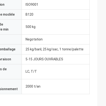
ion
ISO9001
e modèle
B120
de
500 kg
e min
Negotation
'emballage
25 kg/baril, 25 kg/sac, 1 tonne/palette
ivraison
5-15 JOURS OUVRABLES
s de
LC, T/T
2000 t/an
isionnement