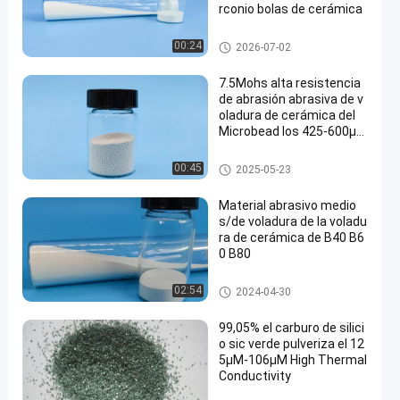
rconio bolas de cerámica
Bola del silicato de circonio
00:24
2026-07-02
7.5Mohs alta resistencia
de abrasión abrasiva de v
oladura de cerámica del
Microbead los 425-600μ
m
Abrasivo de voladura de cerá
00:45
2025-05-23
mica
Material abrasivo medio
s/de voladura de la voladu
ra de cerámica de B40 B6
0 B80
Medios de voladura de cerámi
02:54
2024-04-30
ca
99,05% el carburo de silici
o sic verde pulveriza el 12
5μM-106μM High Thermal
Conductivity