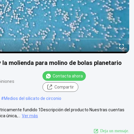
y la molienda para molino de bolas planetario
Contacta ahora
piniones
Compartir
#
Medios del silicato de circonio
ctricamente fundido 1Descripción del producto Nuestras cuentas
a única,...
Ver más
Deja un mensaje.