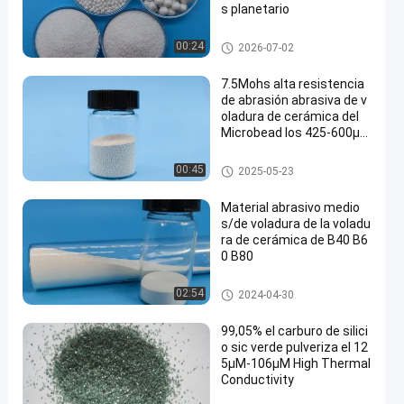
s planetario
Bola del silicato de circonio
00:24
2026-07-02
7.5Mohs alta resistencia
de abrasión abrasiva de v
oladura de cerámica del
Microbead los 425-600μ
m
Abrasivo de voladura de cerá
00:45
2025-05-23
mica
Material abrasivo medio
s/de voladura de la voladu
ra de cerámica de B40 B6
0 B80
Medios de voladura de cerámi
02:54
2024-04-30
ca
99,05% el carburo de silici
o sic verde pulveriza el 12
5μM-106μM High Thermal
Conductivity