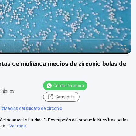
entas de molienda medios de zirconio bolas de
Contacta ahora
piniones
Compartir
#
Medios del silicato de circonio
léctricamente fundido 1. Descripción del producto Nuestras perlas
ca...
Ver más