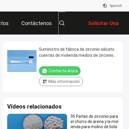
Spanish
ctos
Contáctenos
Solicitar Una
Cotización
Suministro de fábrica de zirconio silicato
cuentas de molienda medios de zirconio
bolas de cerámica
Contacta ahora
Más información
Vídeos relacionados
95 Perlas de zirconio para
el chorro de arena y la mol
ienda para molino de bola