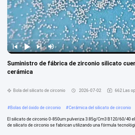
Suministro de fábrica de zirconio silicato cu
cerámica
Bola del silicato de circonio
2026-07-02
662 Las o
#
Bolas del óxido de circonio
#
Cerámica del silicato de circonio
El silicato de circonio 0-850um pulveriza 3.85g/Cm3 B120/60/40 e
de silicato de circonio se fabrican utilizando una fórmula tecnológi