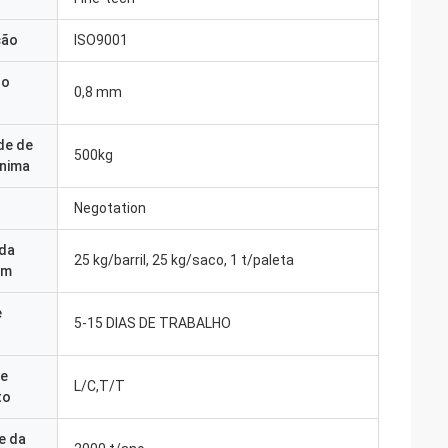
ção
ISO9001
do
0,8 mm
de de
500kg
nima
Negotation
 da
25 kg/barril, 25 kg/saco, 1 t/paleta
em
e
5-15 DIAS DE TRABALHO
e
L/C,T/T
to
e da