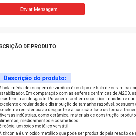
Enviar Mensagem
SCRIÇÃO DE PRODUTO
Descrição do produto:
A bola média de moagem de zircônia é um tipo de bola de cerâmica com
estabilizador. Em comparação com as esferas cerâmicas de Al2O3, e
resistência ao desgaste. Possuem também superfície mais lisa e dur
excelente circularidade e distribuição de tamanho razoável, possuem a
excelente resistência ao desgaste e à corrosão. Isso os torna altame
diversas indústrias, como cerâmica, materiais de construção, produto
alimentos, medicamentos e cosméticos.
Zircônia: um óxido metálico versátil
A zircônia é um óxido metálico que pode ser produzido pela reação de