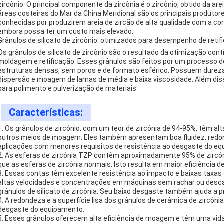
zircônio. O principal componente da zircônia é o zircônio, obtido da areia
áreas costeiras do Mar da China Meridional são os principais produtores
conhecidas por produzirem areia de zircão de alta qualidade com a co
embora possa ter um custo mais elevado.
Grânulos de silicato de zircônio: otimizados para desempenho de retif
Os grânulos de silicato de zircônio são o resultado da otimização con
moldagem e retificação. Esses grânulos são feitos por um processo d
estruturas densas, sem poros e de formato esférico. Possuem durez
dispersão e moagem de lamas de média e baixa viscosidade. Além diss
para polimento e pulverização de materiais.
Características:
1. Os grânulos de zircônio, com um teor de zircônia de 94-95%, têm alt
outros meios de moagem. Eles também apresentam boa fluidez, redond
aplicações com menores requisitos de resistência ao desgaste do e
2. As esferas de zircônia TZP contêm aproximadamente 95% de zircôni
que as esferas de zircônia normais. Isto resulta em maior eficiênc
3. Essas contas têm excelente resistência ao impacto e baixas taxas
altas velocidades e concentrações em máquinas sem rachar ou desc
grânulos de silicato de zircônia. Seu baixo desgaste também ajuda a p
4. A redondeza e a superfície lisa dos grânulos de cerâmica de zircô
desgaste do equipamento.
5. Esses grânulos oferecem alta eficiência de moagem e têm uma vida