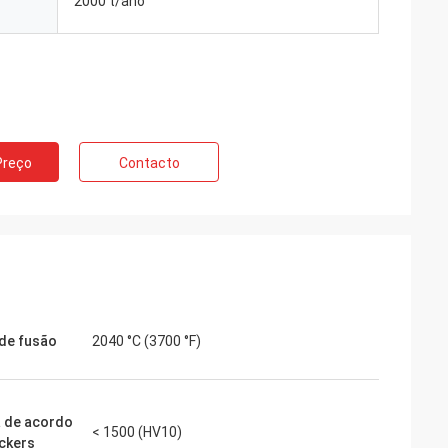
2000 t/ano
Preço
Contacto
de fusão
2040 °C (3700 °F)
 de acordo
< 1500 (HV10)
ckers