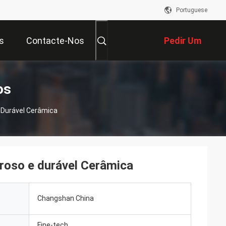
Portuguese
s
Contacte-Nos
Pedir Um
Orçamento
os
E Durável Cerâmica
oroso e durável Cerâmica
Changshan China
Fine-tech