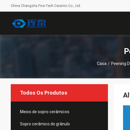
China Changsha Fine-Tech Ceramic Co., Ltd.
P
Casa
/
Peening D
Todos Os Produtos
Al
Meios de sopro cerâmicos
Sopro cerâmico do grânulo