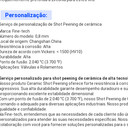
Personalização:
Serviço de personalização de Shot Peening de cerâmica
Marca: Fine-tech
Número do modelo: 0,8 mm
Local de origem: Changshan China
Resistência à corrosão: Alta
Dureza de acordo com Vickers: < 1500 (HV10)
Durabilidade: Alta
Ponto de fusão: 2.040 °C (3.700 °F)
Aplicações: Válvulas e Rolamentos
Serviço personalizado para shot peening de cerâmica de alta tecno
Nosso produto Ceramic Shot Peening oferece forte resistência à corr
agressivos. Sua alta durabilidade garante desempenho duradouro e sua
proporcionando excelente estabilidade dimensional.
Com um ponto de fusão de 2.040 °C (3.700 °F), nosso Shot Peening de
tornando-o adequado para diversas aplicações industriais. Nosso prod
qualidade e confiabilidade.
Na Fine-tech, entendemos que as necessidades de cada cliente são ún
personalizados para atender às suas necessidades específicas. Nossa
colaboração com você para fornecer soluções personalizadas para o 