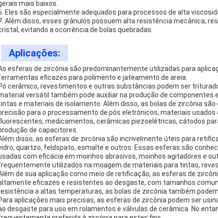
gerais mais baixos.
6. Eles são especialmente adequados para processos de alta viscosi
7. Além disso, esses grânulos possuem alta resistência mecânica, re
cristal, evitando a ocorrência de bolas quebradas.
Aplicações:
As esferas de zircônia são predominantemente utilizadas para aplic
ferramentas eficazes para polimento e jateamento de areia.
Pó cerâmico, revestimentos e outras substâncias podem ser triturados
material versátil também pode auxiliar na produção de componentes 
tintas e materiais de isolamento. Além disso, as bolas de zircônia 
precisão para o processamento de pós eletrônicos, materiais usados ​
fluorescentes, medicamentos, cerâmicas piezoelétricas, cátodos para
produção de capacitores.
Além disso, as esferas de zircônia são incrivelmente úteis para retifi
vidro, quartzo, feldspato, esmalte e outros. Essas esferas são conhe
usadas com eficácia em moinhos abrasivos, moinhos agitadores e out
frequentemente utilizados na moagem de materiais para tintas, reves
Além de sua aplicação como meio de retificação, as esferas de zirc
altamente eficazes e resistentes ao desgaste, com tamanhos comume
resistência a altas temperaturas, as bolas de zircônia também podem 
Para aplicações mais precisas, as esferas de zircônia podem ser us
ao desgaste para uso em rolamentos e válvulas de cerâmica. No entan
frequentemente preferida à zircónia para estes fins.