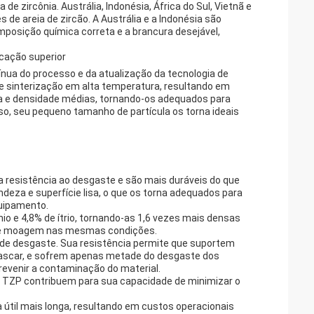
 de zircônia. Austrália, Indonésia, África do Sul, Vietnã e
 de areia de zircão. A Austrália e a Indonésia são
mposição química correta e a brancura desejável,
icação superior
tínua do processo e da atualização da tecnologia de
e sinterização em alta temperatura, resultando em
a e densidade médias, tornando-os adequados para
o, seu pequeno tamanho de partícula os torna ideais
a resistência ao desgaste e são mais duráveis ​​do que
eza e superfície lisa, o que os torna adequados para
quipamento.
o e 4,8% de ítrio, tornando-as 1,6 vezes mais densas
ia de moagem nas mesmas condições.
 de desgaste. Sua resistência permite que suportem
ascar, e sofrem apenas metade do desgaste dos
revenir a contaminação do material.
nia TZP contribuem para sua capacidade de minimizar o
 útil mais longa, resultando em custos operacionais