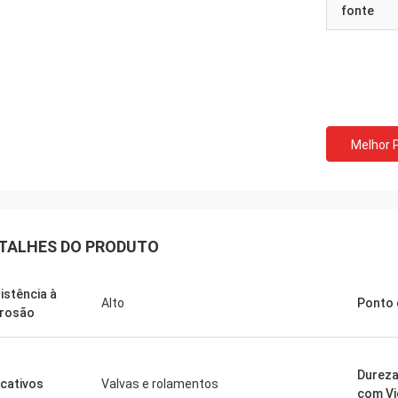
fonte
Melhor 
TALHES DO PRODUTO
istência à
Alto
Ponto 
rosão
Dureza
icativos
Valvas e rolamentos
com Vi