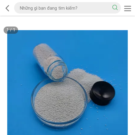
1
/
1