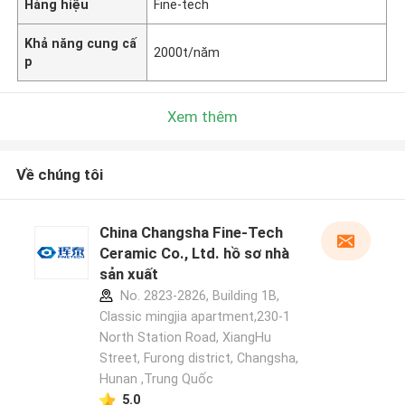
Hàng hiệu
Fine-tech
Khả năng cung cấ
2000t/năm
p
Xem thêm
Về chúng tôi
China Changsha Fine-Tech
Ceramic Co., Ltd. hồ sơ nhà
sản xuất
No. 2823-2826, Building 1B,
Classic mingjia apartment,230-1
North Station Road, XiangHu
Street, Furong district, Changsha,
Hunan ,Trung Quốc
5.0