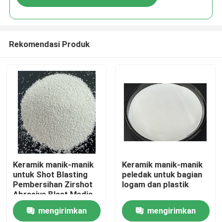
Rekomendasi Produk
Rumah
Keramik manik-manik
Keramik manik-manik
untuk Shot Blasting
peledak untuk bagian
Pembersihan Zirshot
logam dan plastik
Produk
Abrasive Blast Media
mengirimkan
mengirimkan
Tentang kita