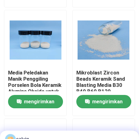
permintaan
permintaan
Wisata pabrik
Kontrol kualitas
Hubungi kami
Media Peledakan
Mikroblast Zircon
Quote request suatu
Manik Penggiling
Beads Keramik Sand
Porselen Bola Keramik
Blasting Media B30
Alumina Oksida untuk
B40 B60 B120
Media Peledakan Keramik
Deburring Permukaan
mengirimkan
mengirimkan
& Pasir Pemoles 36
Disesuaikan
permintaan
permintaan
Peledakan Manik Keramik
Abrasif Peledakan Keramik