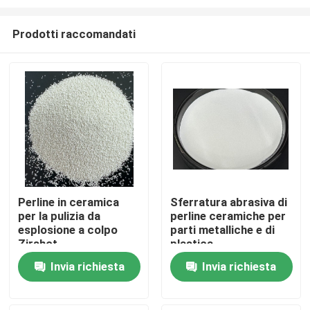
Prodotti raccomandati
Perline in ceramica
Sferratura abrasiva di
per la pulizia da
perline ceramiche per
Casa
esplosione a colpo
parti metalliche e di
Zirshot
plastica
Prodotti
Invia richiesta
Invia richiesta
Chi siamo