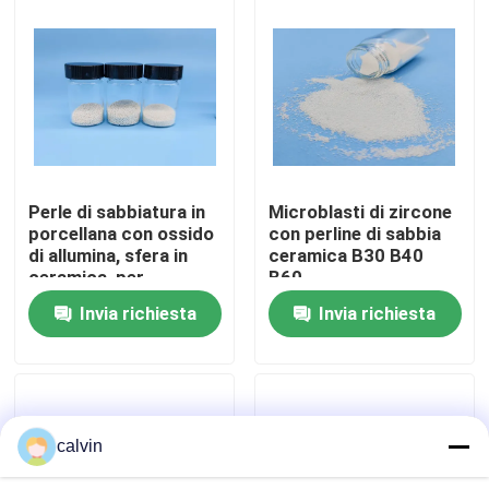
Fatory Tour
Controllo di qualità
Contattaci
Perle di sabbiatura in
Microblasti di zircone
porcellana con ossido
con perline di sabbia
di allumina, sfera in
ceramica B30 B40
Richiedere un preventivo
ceramica, per
B60
sbavatura e lucidatura
Invia richiesta
Invia richiesta
superficiale, grana 36
Media di brillamento ceramici
personalizzata
Brillamento ceramico della perla
calvin
Abrasivo di brillamento ceramico