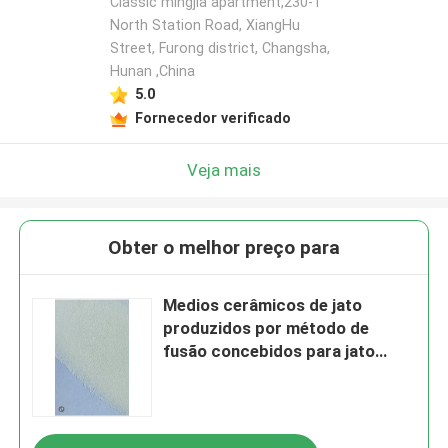
Classic mingjia apartment,230-1
North Station Road, XiangHu
Street, Furong district, Changsha,
Hunan ,China
5.0
Fornecedor verificado
Veja mais
Obter o melhor preço para
Medios cerâmicos de jato
produzidos por método de
fusão concebidos para jato
abrasivo e limpeza de
superfícies