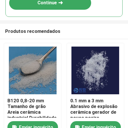
Continue
Produtos recomendados
Casa
B120 0,8-20 mm
0.1 mm a 3 mm
Tamanho de grão
Abrasivo de explosão
Produtos
Areia cerâmica
cerâmica gerador de
industrial Durabilidade
pouca poeira
e desempenho
projetado para
Quem Somos
Enviar inquérito
Enviar inquérito