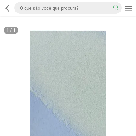
1
/
1