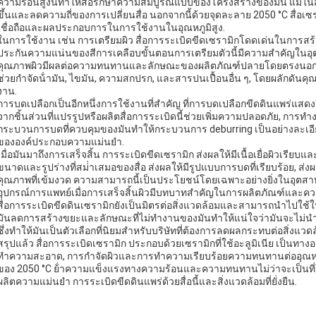
ความร้อนสูงนี้ทําให้สื่อรักษาความสมบูรณ์แบบของโครงสร้างของมัน แม้ในส
ขึ้นและลดความถี่ของการเปลี่ยนสื่อ นอกจากนี้ด้วยจุดละลาย 2050 °C สื่อเซ
เชื่อถือและผลประกอบการในการใช้งานในอุณหภูมิสูง.
ในการใช้งาน เช่น การเตรียมผิว สื่อการระเบิดขีดเซรามิกโดดเด่นในการสร้างโ
ประกันความแน่นของสีการเคลือบขั้นตอนการเตรียมตัวนี้มีความสําคัญในอุตส
คุณภาพผิวมีผลต่อความทนทานและลักษณะของผลิตภัณฑ์ปลายโดยตรงนอกจา
ช่วยกําจัดน้ํามัน, ไขมัน, ความสกปรก, และสารปนเปื้อนอื่น ๆ, โดยผลักดัน
งาน.
การบดเปลือกเป็นอีกหนึ่งการใช้งานที่สําคัญ ที่การบดเปลือกขีดดินแพร่แสดงถ
จากชิ้นส่วนที่แปรรูปหรือผลิตสื่อการระเบิดนี้ช่วยเพิ่มความปลอดภัย, ก
กระบวนการบดที่ควบคุมของมันทําให้กระบวนการ deburring เป็นอย่างละเอีย
ขององค์ประกอบความแม่นยํา.
เมื่อมันมาถึงการเสร็จสิ้น การระเบิดขีดเซรามิก ส่งผลให้มีเนื้อเยื่อผิวเรีย
ขนาดและรูปร่างที่สม่ําเสมอของสื่อ ส่งผลให้มีรูปแบบการบดที่เรียบร้อย, ส
คุณภาพที่เข้มงวด ความสามารถนี้เป็นประโยชน์โดยเฉพาะอย่างยิ่งในอุตสาหกร
อุปกรณ์การแพทย์เมื่อการเสร็จสิ้นผิวมีบทบาทสําคัญในการผลิตภัณฑ์และคว
สื่อการระเบิดขีดดินเซรามิกยังเป็นมิตรต่อสิ่งแวดล้อมและสามารถนําไปใช้ใ
มันลดการสร้างขยะและลักษณะที่ไม่ทํางานของมันทําให้แน่ใจว่ามันจะไม่น
ซึ่งทําให้มันเป็นตัวเลือกที่นิยมสําหรับบริษัทที่ต้องการลดผลกระทบต่อสิ่งแว
สรุปแล้ว สื่อการระเบิดเซรามิก ประกอบด้วยเซรามิกที่ใช้อะลูมิเนีย เป็นทางอ
ทําความสะอาด, การกําจัดผิวและการทําความเรียบร้อยความทนทานต่ออุณหภู
ของ 2050 °C ย้ําความแข็งแรงทางความร้อนและความทนทานไม่ว่าจะเป็นที
ผลิตความแม่นยํา การระเบิดขีดดินแพร่ด้วยสื่อนี้และสิ่งแวดล้อมที่ยั่งยืน.