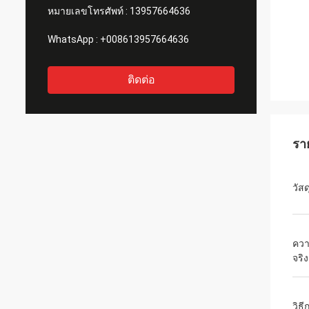
หมายเลขโทรศัพท์ :
13957664636
WhatsApp :
+008613957664636
ติดต่อ
รา
วัสด
ควา
จริง
วิธ