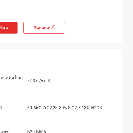
ี่สุด
ติดต่อตอนนี้
าแน่นเป็นก
≥2.3 ก./ซม.3
มี
60-66% ZrO2,25-30% SiO2,7-13% Al2O3
จำเพาะ
B20-B505