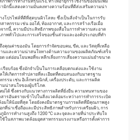
ภาพการทํางานที่รุนแรง, ทําให้อายุการใช้งานของมันเพิ่ม
รามิกนี้แสดงความมั่นคงทางความร้อนที่ดีส่งเสริมความน่า
ปรไฟล์ที่ดีที่สุดบนผิวโลหะ ซึ่งเป็นสิ่งจําเป็นในการรับ
าหกรรม เช่น ออโต้, ท้องอากาศ, และการสร้างเรือเมื่อ
กนี้, ความมีประสิทธิภาพของสื่อในการทําความสะอาด
คุณภาพทั่วไปและการเสร็จของชิ้นส่วนและองค์ประกอบที่ทํา
ึงคุณค่าของมัน โดยการกําจัดขอบคม, ขีด, และวัสดุที่เหลือ
ารทํางานและความน่าสนใจทางด้านความงามของผลิตภัณฑ์เสร็จ
ด แต่อ่อนโยนพอที่จะหลีกเลี่ยงการเสี่ยงความแม่นยําขนาด
บและเรียบร้อย ซึ่งมักจําเป็นในการเคลือบตกแต่งและใช้งาน
่งผลให้เกิดการทําปลายที่ละเอียดที่ตอบสนองกับมาตรฐาน
รม เช่น อิเล็กทรอนิกส์, เครื่องประดับ, และการผลิต
ามน่าสนใจของผู้บริโภค.
หม่ได้ ซึ่งตรงกับแนวทางการผลิตที่ยั่งยืน ความทนทานของ
ําสารอันตรายเข้าไปในสิ่งแวดล้อมระหว่างการทําการระเบิด
ดล้อมให้น้อยที่สุด โดยยังคงมีมาตรฐานการผลิตที่มีคุณภาพสูง
อกที่น่าเชื่อถือและมีประสิทธิภาพสําหรับการเตรียมผิว, การ
มิการทํางานสูงถึง 1200 °C และจุดละลายที่น่าประทับใจ
่ใช้ในสภาพแวดล้อมอุตสาหกรรมแรงงานหรือการตั้งค่าการ