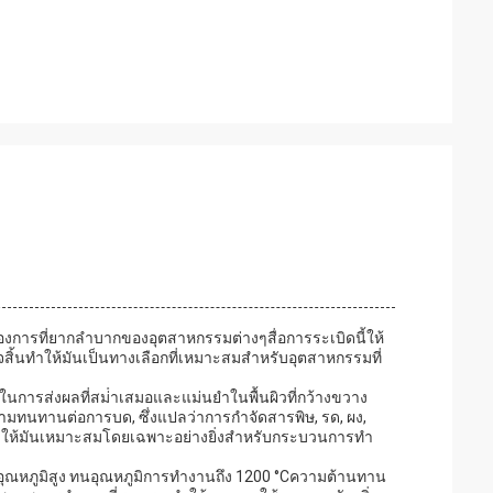
้องการที่ยากลําบากของอุตสาหกรรมต่างๆสื่อการระเบิดนี้ให้
ิ้นทําให้มันเป็นทางเลือกที่เหมาะสมสําหรับอุตสาหกรรมที่
การส่งผลที่สม่ําเสมอและแม่นยําในพื้นผิวที่กว้างขวาง
ความทนทานต่อการบด, ซึ่งแปลว่าการกําจัดสารพิษ, รด, ผง,
ทําให้มันเหมาะสมโดยเฉพาะอย่างยิ่งสําหรับกระบวนการทํา
อุณหภูมิสูง ทนอุณหภูมิการทํางานถึง 1200 °Cความต้านทาน