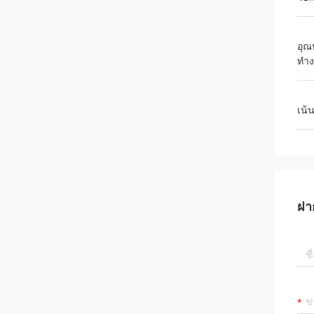
อุณ
ทำ
เน้
ฝา