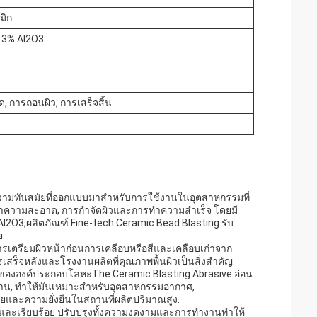
มิก
13% Al2O3
, การถอนผิว, การเสร็จสิ้น
ีความทันสมัยที่ออกแบบมาสําหรับการใช้งานในอุตสาหกรรมที่
ทําความสะอาด, การกําจัดผิวและการทําความสําเร็จ โดยมี
2O3,ผลิตภัณฑ์ Fine-tech Ceramic Bead Blasting รับ
.
ารเตรียมผิวหน้าก่อนการเคลือบหรือสีและเคลือบเก่าจาก
สร็จหลังและโรงงานผลิตที่คุณภาพพื้นผิวเป็นสิ่งสําคัญ.
ขององค์ประกอบโลหะThe Ceramic Blasting Abrasive อ่อน
ฐาน, ทําให้มันเหมาะสําหรับอุตสาหกรรมอากาศ,
่ายและความยั่งยืนในสถานที่ผลิตปริมาณสูง.
ที่และเรียบร้อย ปรับปรุงทั้งความงดงามและการทํางานทําให้