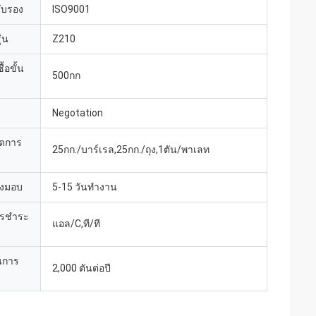
รับรอง
ISO9001
่น
Z210
้อขั้น
500กก
Negotation
ยดการ
25กก./บาร์เรล,25กก./ถุง,1ตัน/พาเลท
่งมอบ
5-15 วันทำงาน
ารชำระ
แอล/C,ที/ที
นการ
2,000 ตันต่อปี