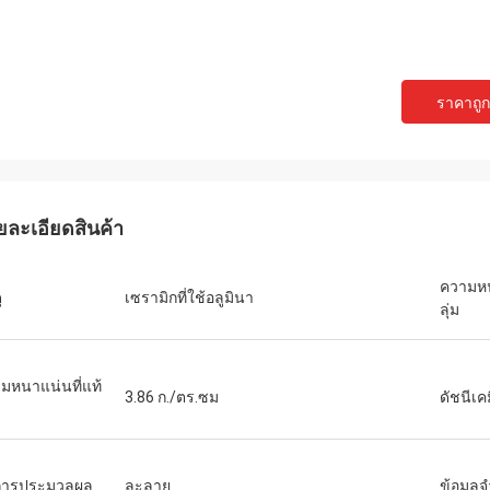
ราคาถูกท
ยละเอียดสินค้า
ความหน
ุ
เซรามิกที่ใช้อลูมินา
ลุ่ม
มหนาแน่นที่แท้
3.86 ก./ตร.ซม
ดัชนีเค
ีการประมวลผล
ละลาย
ข้อมูล