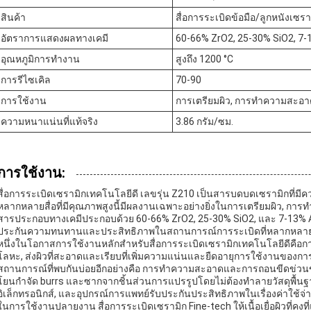
สินค้า
สื่อการระเบิดข้อมือ/ลูกหนังเซรา
อัตราการแสดงผลทางเคมี
60-66% ZrO2, 25-30% SiO2, 7-
อุณหภูมิการทํางาน
สูงถึง 1200 °C
การรีไซเคิล
70-90
การใช้งาน
การเตรียมผิว, การทําความสะอาด
ความหนาแน่นที่แท้จริง
3.86 กรัม/ซม.
การใช้งาน:
สื่อการระเบิดเซรามิกเทคโนโลยีดี เลขรุ่น Z210 เป็นสารบดบดเซรามิกที่ม
หลากหลายสื่อที่มีคุณภาพสูงนี้มีผลงานเฉพาะอย่างยิ่งในการเตรียมผิว, การ
สารประกอบทางเคมีประกอบด้วย 60-66% ZrO2, 25-30% SiO2, และ 7-13% Al
ประกันความทนทานและประสิทธิภาพในสถานการณ์การระเบิดที่หลากหลาย
หนึ่งในโอกาสการใช้งานหลักสําหรับสื่อการระเบิดเซรามิกเทคโนโลยีดีคือก
โลหะ, ส่งผิวที่สะอาดและเรียบที่เพิ่มความแน่นและยืดอายุการใช้งานของการเ
สถานการณ์ที่พบกันบ่อยอีกอย่างคือ การทําความสะอาดและการถอนขีดข่วน
โยนกําจัด burrs และซากจากชิ้นส่วนการแปรรูปโดยไม่ต้องทําลายวัสดุพื้น
อิเล็กทรอนิกส์, และอุปกรณ์การแพทย์รับประกันประสิทธิภาพในเรื่องค่าใช้จ
ในการใช้งานปลายงาน สื่อการระเบิดเซรามิก Fine-tech ให้เนื้อเยื่อผิวที่คง