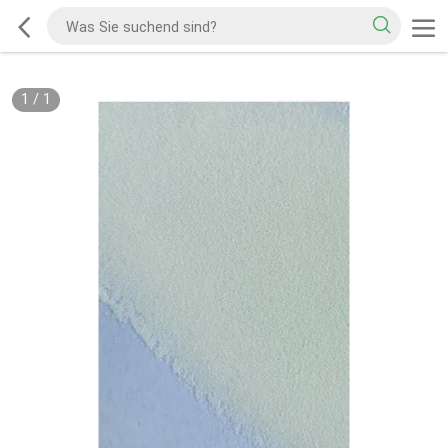
1
/
1