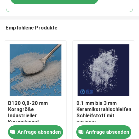
Empfohlene Produkte
Startseite
B120 0,8-20 mm
0.1 mm bis 3 mm
Korngröße
Keramikstrahlschleifend
Industrieller
Schleifstoff mit
Produkte
Keramiksand
geringer
Langlebig und
Staubproduktion,
Anfrage absenden
Anfrage absenden
Leistungsfähig
konstruiert, um eine
Über uns